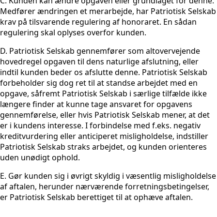
C. Kunden kan ændre opgaven eller grundlaget for denne.
Medfører ændringen et merarbejde, har Patriotisk Selskab
krav på tilsvarende regulering af honoraret. En sådan
regulering skal oplyses overfor kunden.
D. Patriotisk Selskab gennemfører som altovervejende
hovedregel opgaven til dens naturlige afslutning, eller
indtil kunden beder os afslutte denne. Patriotisk Selskab
forbeholder sig dog ret til at standse arbejdet med en
opgave, såfremt Patriotisk Selskab i særlige tilfælde ikke
længere finder at kunne tage ansvaret for opgavens
gennemførelse, eller hvis Patriotisk Selskab mener, at det
er i kundens interesse. I forbindelse med f.eks. negativ
kreditvurdering eller anticiperet misligholdelse, indstiller
Patriotisk Selskab straks arbejdet, og kunden orienteres
uden unødigt ophold.
E. Gør kunden sig i øvrigt skyldig i væsentlig misligholdelse
af aftalen, herunder nærværende forretningsbetingelser,
er Patriotisk Selskab berettiget til at ophæve aftalen.