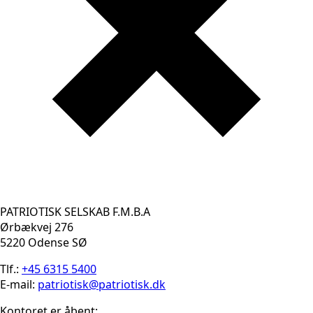
PATRIOTISK SELSKAB F.M.B.A
Ørbækvej 276
5220 Odense SØ
Tlf.:
+45 6315 5400
E-mail:
patriotisk@patriotisk.dk
Kontoret er åbent: