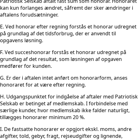
Patriotisk Selskab aftalt fast sum som honorar. Honoraret
kan kun forlanges ændret, såfremt der sker ændringer i
aftalens forudsætninger.
E. Ved honorar efter regning forstås et honorar udregnet
på grundlag af det tidsforbrug, der er anvendt til
opgavens løsning.
F. Ved succeshonorar forstås et honorar udregnet på
grundlag af det resultat, som løsningen af opgaven
medfører for kunden.
G. Er der i aftalen intet anført om honorarform, anses
honoraret for at være efter regning.
H. Udgangspunktet for indgåelse af aftaler med Patriotisk
Selskab er betinget af medlemskab. I forbindelse med
særlige kunder, hvor medlemskab ikke falder naturligt,
tillægges honorarer minimum 20 %.
I. De fastsatte honorarer er opgjort ekskl. moms, andre
afgifter, told, gebyr, fragt, rejseudgifter og lignende,