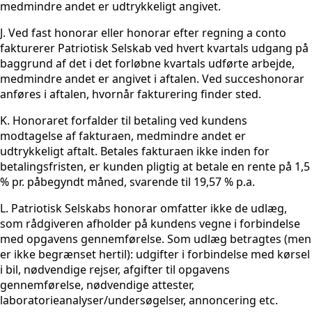
medmindre andet er udtrykkeligt angivet.
J. Ved fast honorar eller honorar efter regning a conto
fakturerer Patriotisk Selskab ved hvert kvartals udgang på
baggrund af det i det forløbne kvartals udførte arbejde,
medmindre andet er angivet i aftalen. Ved succeshonorar
anføres i aftalen, hvornår fakturering finder sted.
K. Honoraret forfalder til betaling ved kundens
modtagelse af fakturaen, medmindre andet er
udtrykkeligt aftalt. Betales fakturaen ikke inden for
betalingsfristen, er kunden pligtig at betale en rente på 1,5
% pr. påbegyndt måned, svarende til 19,57 % p.a.
L. Patriotisk Selskabs honorar omfatter ikke de udlæg,
som rådgiveren afholder på kundens vegne i forbindelse
med opgavens gennemførelse. Som udlæg betragtes (men
er ikke begrænset hertil): udgifter i forbindelse med kørsel
i bil, nødvendige rejser, afgifter til opgavens
gennemførelse, nødvendige attester,
laboratorieanalyser/undersøgelser, annoncering etc.