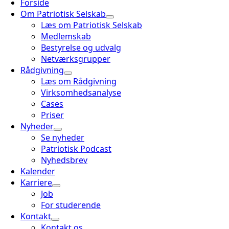
Forside
Om Patriotisk Selskab
Læs om Patriotisk Selskab
Medlemskab
Bestyrelse og udvalg
Netværksgrupper
Rådgivning
Læs om Rådgivning
Virksomhedsanalyse
Cases
Priser
Nyheder
Se nyheder
Patriotisk Podcast
Nyhedsbrev
Kalender
Karriere
Job
For studerende
Kontakt
Kontakt os