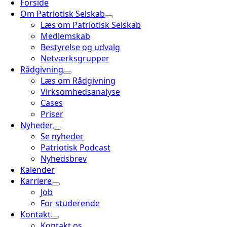
Forside
Om Patriotisk Selskab
Læs om Patriotisk Selskab
Medlemskab
Bestyrelse og udvalg
Netværksgrupper
Rådgivning
Læs om Rådgivning
Virksomhedsanalyse
Cases
Priser
Nyheder
Se nyheder
Patriotisk Podcast
Nyhedsbrev
Kalender
Karriere
Job
For studerende
Kontakt
Kontakt os