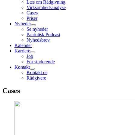
Læs om Rådgivning
Virksomhedsanalyse
Cases
Priser
Nyheder
Se nyheder
Patriotisk Podcast
Nyhedsbrev
Kalender
Karriere
Job
For studerende
Kontakt
Kontakt os
Rådgivere
Cases