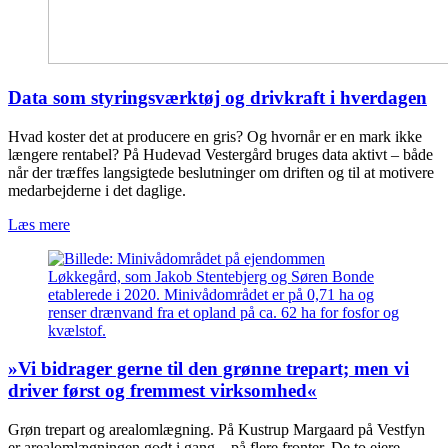
Data som styringsværktøj og drivkraft i hverdagen
Hvad koster det at producere en gris? Og hvornår er en mark ikke
længere rentabel? På Hudevad Vestergård bruges data aktivt – både
når der træffes langsigtede beslutninger om driften og til at motivere
medarbejderne i det daglige.
Læs mere
»Vi bidrager gerne til den grønne trepart; men vi
driver først og fremmest virksomhed«
Grøn trepart og arealomlægning. På Kustrup Margaard på Vestfyn
er arealomlægningen godt i gang – på flere fronter. De to ejere,