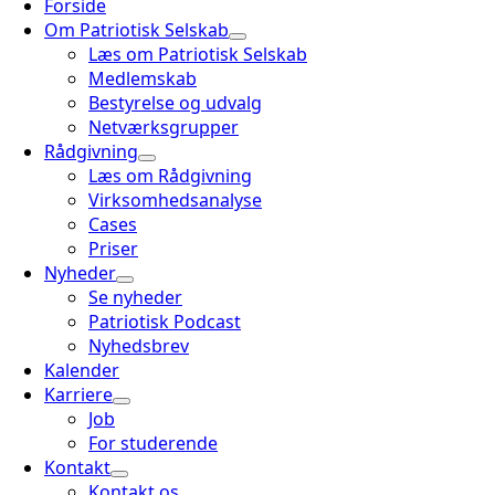
Forside
Om Patriotisk Selskab
Læs om Patriotisk Selskab
Medlemskab
Bestyrelse og udvalg
Netværksgrupper
Rådgivning
Læs om Rådgivning
Virksomhedsanalyse
Cases
Priser
Nyheder
Se nyheder
Patriotisk Podcast
Nyhedsbrev
Kalender
Karriere
Job
For studerende
Kontakt
Kontakt os