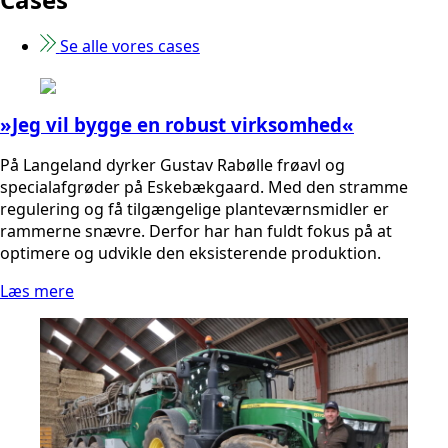
Se alle vores cases
»Jeg vil bygge en robust virksomhed«
På Langeland dyrker Gustav Rabølle frøavl og
specialafgrøder på Eskebækgaard. Med den stramme
regulering og få tilgængelige planteværnsmidler er
rammerne snævre. Derfor har han fuldt fokus på at
optimere og udvikle den eksisterende produktion.
Læs mere