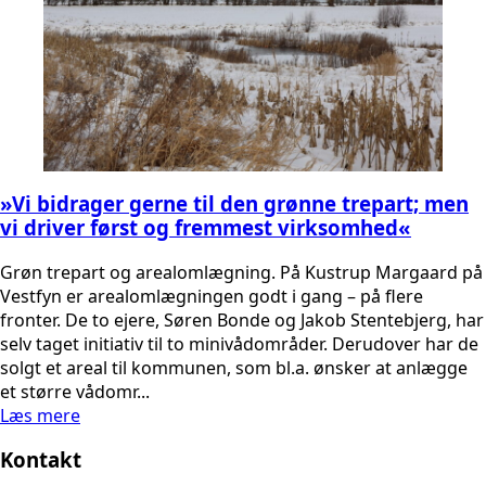
»Vi bidrager gerne til den grønne trepart; men
vi driver først og fremmest virksomhed«
Grøn trepart og arealomlægning. På Kustrup Margaard på
Vestfyn er arealomlægningen godt i gang – på flere
fronter. De to ejere, Søren Bonde og Jakob Stentebjerg, har
selv taget initiativ til to minivådområder. Derudover har de
solgt et areal til kommunen, som bl.a. ønsker at anlægge
et større vådomr...
Læs mere
Kontakt