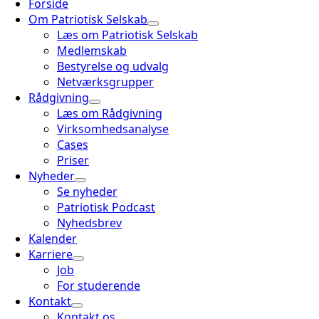
Forside
Om Patriotisk Selskab
Læs om Patriotisk Selskab
Medlemskab
Bestyrelse og udvalg
Netværksgrupper
Rådgivning
Læs om Rådgivning
Virksomhedsanalyse
Cases
Priser
Nyheder
Se nyheder
Patriotisk Podcast
Nyhedsbrev
Kalender
Karriere
Job
For studerende
Kontakt
Kontakt os