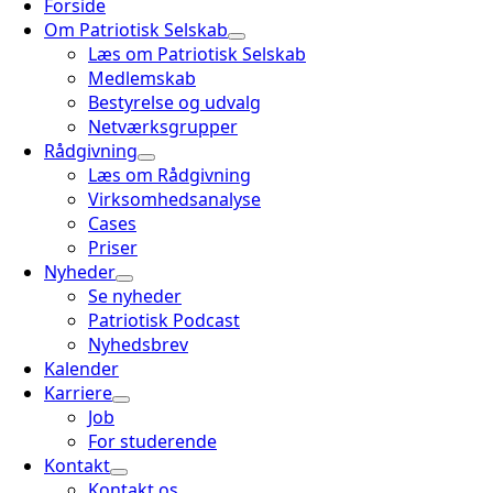
Forside
Om Patriotisk Selskab
Læs om Patriotisk Selskab
Medlemskab
Bestyrelse og udvalg
Netværksgrupper
Rådgivning
Læs om Rådgivning
Virksomhedsanalyse
Cases
Priser
Nyheder
Se nyheder
Patriotisk Podcast
Nyhedsbrev
Kalender
Karriere
Job
For studerende
Kontakt
Kontakt os