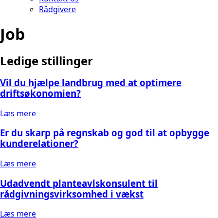
Rådgivere
Job
Ledige stillinger
Vil du hjælpe landbrug med at optimere
driftsøkonomien?
Læs mere
Er du skarp på regnskab og god til at opbygge
kunderelationer?
Læs mere
Udadvendt planteavlskonsulent til
rådgivningsvirksomhed i vækst
Læs mere