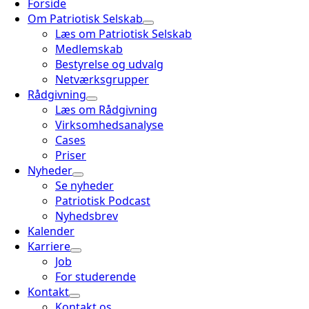
Forside
Om Patriotisk Selskab
Læs om Patriotisk Selskab
Medlemskab
Bestyrelse og udvalg
Netværksgrupper
Rådgivning
Læs om Rådgivning
Virksomhedsanalyse
Cases
Priser
Nyheder
Se nyheder
Patriotisk Podcast
Nyhedsbrev
Kalender
Karriere
Job
For studerende
Kontakt
Kontakt os