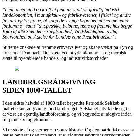
“med almen ånd og kraft at fremme sand og gavnlig industri i
landøkonomien, i manufaktur- og fabriksvæsenet, i fiskeri og andre
frembringelsesgrene, at udrydde vrange begreber, at kæmpe imod
fordomme” samt “at opvække, belønne, nære og fremme hos begge
Kjøn af alle Stænder, Arbejdsomhed, Vindskibelighed, nyttig
Sparsomhed og Agtelse for Landets egne Frembringelser”.
Stifterne ønskede at fremme erhvervslivet og skabe vækst på Fyn og
i resten af Danmark. Det skete ved at yde økonomisk og moralsk
støtte til nyetablerede handels- og industrivirksomheder.
LANDBRUGSRÅDGIVNING
SIDEN 1800-TALLET
I den sidste halvdel af 1800-tallet begyndte Patriotisk Selskab at
målrette sin rådgivning mod landbruget. Selskabet udviklede sig til
at være en egentlig landboforening, og vi begyndte at rådgive inden
for planteavl og økonomi.
Vi er stolte af og værner om vores historie. Og den patriotiske essens
har vi bevaret i den forstand, at vi rådgiver landbrugsvirksomheder