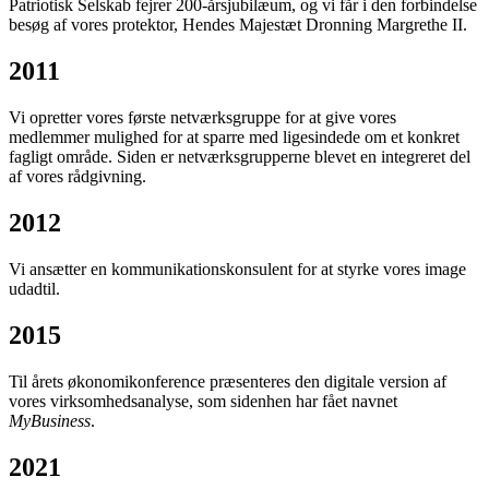
Patriotisk Selskab fejrer 200-årsjubilæum, og vi får i den forbindelse
besøg af vores protektor, Hendes Majestæt Dronning Margrethe II.
2011
Vi opretter vores første netværksgruppe for at give vores
medlemmer mulighed for at sparre med ligesindede om et konkret
fagligt område. Siden er netværksgrupperne blevet en integreret del
af vores rådgivning.
2012
Vi ansætter en kommunikationskonsulent for at styrke vores image
udadtil.
2015
Til årets økonomikonference præsenteres den digitale version af
vores virksomhedsanalyse, som sidenhen har fået navnet
MyBusiness
.
2021