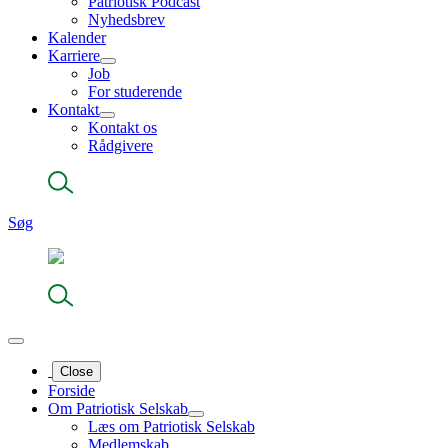
Patriotisk Podcast
Nyhedsbrev
Kalender
Karriere
Job
For studerende
Kontakt
Kontakt os
Rådgivere
Søg
Close
Forside
Om Patriotisk Selskab
Læs om Patriotisk Selskab
Medlemskab