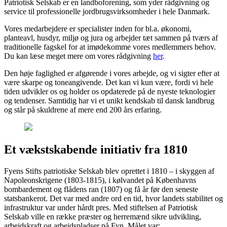
Patriotisk Selskab er en landboforening, som yder rådgivning og
service til professionelle jordbrugsvirksomheder i hele Danmark.
Vores medarbejdere er specialister inden for bl.a. økonomi,
planteavl, husdyr, miljø og jura og arbejder tæt sammen på tværs af
traditionelle fagskel for at imødekomme vores medlemmers behov.
Du kan læse meget mere om vores rådgivning
her
.
Den høje faglighed er afgørende i vores arbejde, og vi sigter efter at
være skarpe og toneangivende. Det kan vi kun være, fordi vi hele
tiden udvikler os og holder os opdaterede på de nyeste teknologier
og tendenser. Samtidig har vi et unikt kendskab til dansk landbrug
og står på skuldrene af mere end 200 års erfaring.
Et vækstskabende initiativ fra 1810
Fyens Stifts patriotiske Selskab blev oprettet i 1810 – i skyggen af
Napoleonskrigene (1803-1815), i kølvandet på Københavns
bombardement og flådens ran (1807) og få år før den seneste
statsbankerot. Det var med andre ord en tid, hvor landets stabilitet og
infrastruktur var under hårdt pres. Med stiftelsen af Patriotisk
Selskab ville en række præster og herremænd sikre udvikling,
arbejdskraft og arbejdspladser på Fyn. Målet var: