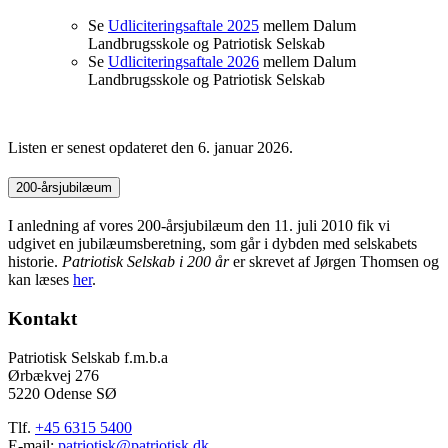
Se
Udliciteringsaftale 2025
mellem Dalum
Landbrugsskole og Patriotisk Selskab
Se
Udliciteringsaftale 2026
mellem Dalum
Landbrugsskole og Patriotisk Selskab
Listen er senest opdateret den 6. januar 2026.
200-årsjubilæum
I anledning af vores 200-årsjubilæum den 11. juli 2010 fik vi
udgivet en jubilæumsberetning, som går i dybden med selskabets
historie.
Patriotisk Selskab i 200 år
er skrevet af Jørgen Thomsen og
kan læses
her
.
Kontakt
Patriotisk Selskab f.m.b.a
Ørbækvej 276
5220 Odense SØ
Tlf.
+45 6315 5400
E-mail:
patriotisk@patriotisk.dk