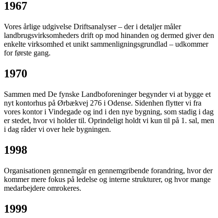
1967
Vores årlige udgivelse Driftsanalyser – der i detaljer måler
landbrugsvirksomheders drift op mod hinanden og dermed giver den
enkelte virksomhed et unikt sammenligningsgrundlad – udkommer
for første gang.
1970
Sammen med De fynske Landboforeninger begynder vi at bygge et
nyt kontorhus på Ørbækvej 276 i Odense. Sidenhen flytter vi fra
vores kontor i Vindegade og ind i den nye bygning, som stadig i dag
er stedet, hvor vi holder til. Oprindeligt holdt vi kun til på 1. sal, men
i dag råder vi over hele bygningen.
1998
Organisationen gennemgår en gennemgribende forandring, hvor der
kommer mere fokus på ledelse og interne strukturer, og hvor mange
medarbejdere omrokeres.
1999