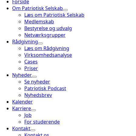
Forside
Om Patriotisk Selskab
Læs om Patriotisk Selskab
Medlemskab
Bestyrelse og udvalg
Netværksgrupper
Rådgivning
Læs om Rådgivning
Virksomhedsanalyse
Cases
Priser
Nyheder
Se nyheder
Patriotisk Podcast
Nyhedsbrev
Kalender
Karriere
Job
For studerende
Kontakt
Kontakt os