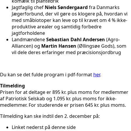
komælk til plantedrik
Jagtfaglig chef
Niels Søndergaard
fra Danmarks
Jægerforbund, der vil gøre os klogere på, hvordan vi
med småbiotoper kan leve op til kravet om 4 % ikke-
produktive arealer og samtidig forbedre
jagtforholdene
Landmændene
Sebastian Dahl Andersen
(Agro-
Alliancen) og
Martin Hansen
(Øllingsøe Gods), som
vil dele deres erfaringer med præcisionsjordbrug
Du kan se det fulde program i pdf-format
her
.
Tilmelding
Prisen for at deltage er 895 kr. plus moms for medlemmer
af Patriotisk Selskab og 1.095 kr. plus moms for ikke-
medlemmer. For studerende er prisen 645 kr. plus moms.
Tilmelding kan ske indtil den 2. december på:
Linket nederst på denne side