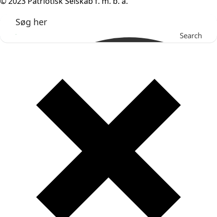
© 2023 Patriotisk Selskab f. m. b. a.
Search