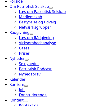
Forside
Om Patriotisk Selskab
Læs om Patriotisk Selskab
Medlemskab
Bestyrelse og udvalg
Netværksgrupper
Rådgivning
Læs om Rådgivning
Virksomhedsanalyse
Cases
Priser
Nyheder
Se nyheder
Patriotisk Podcast
Nyhedsbrev
Kalender
Karriere
Job
For studerende
Kontakt
Kontakt os