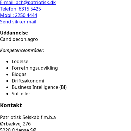
E-mail: ach@patriotisk.dk
Telefon: 6315 5425
Mobil: 2250 4444
Send sikker mail
Uddannelse
Cand.oecon.agro
Kompetenceområder:
Ledelse
Forretningsudvikling
Biogas
Driftsøkonomi
Business Intelligence (BI)
Solceller
Kontakt
Patriotisk Selskab f.m.b.a
Ørbækvej 276
5220 Odense SØ