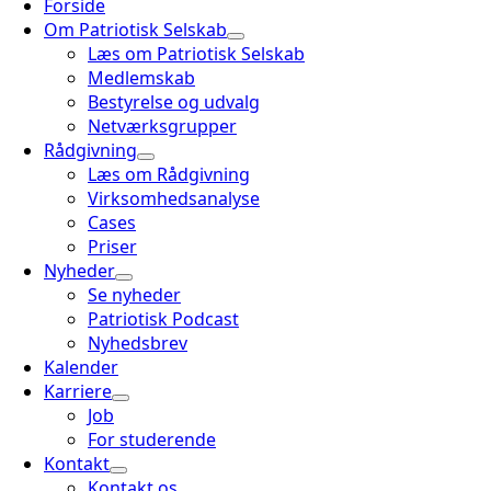
Forside
Om Patriotisk Selskab
Læs om Patriotisk Selskab
Medlemskab
Bestyrelse og udvalg
Netværksgrupper
Rådgivning
Læs om Rådgivning
Virksomhedsanalyse
Cases
Priser
Nyheder
Se nyheder
Patriotisk Podcast
Nyhedsbrev
Kalender
Karriere
Job
For studerende
Kontakt
Kontakt os