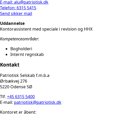
E-mail: alu@patriotisk.dk
Telefon: 6315 5415
Send sikker mail
Uddannelse
Kontorassistent med speciale i revision og HHX
Kompetenceområder:
Bogholderi
Internt regnskab
Kontakt
Patriotisk Selskab f.m.b.a
Ørbækvej 276
5220 Odense SØ
Tlf.
+45 6315 5400
E-mail:
patriotisk@patriotisk.dk
Kontoret er åbent: