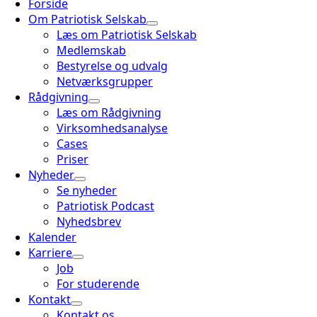
Forside
Om Patriotisk Selskab
Læs om Patriotisk Selskab
Medlemskab
Bestyrelse og udvalg
Netværksgrupper
Rådgivning
Læs om Rådgivning
Virksomhedsanalyse
Cases
Priser
Nyheder
Se nyheder
Patriotisk Podcast
Nyhedsbrev
Kalender
Karriere
Job
For studerende
Kontakt
Kontakt os