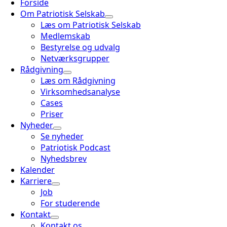
Forside
Om Patriotisk Selskab
Læs om Patriotisk Selskab
Medlemskab
Bestyrelse og udvalg
Netværksgrupper
Rådgivning
Læs om Rådgivning
Virksomhedsanalyse
Cases
Priser
Nyheder
Se nyheder
Patriotisk Podcast
Nyhedsbrev
Kalender
Karriere
Job
For studerende
Kontakt
Kontakt os