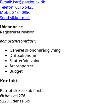
E-mail: kar@patriotisk.dk
Telefon: 6315 5423
Mobil: 2484 0956
Send sikker mail
Uddannelse
Registreret revisor.
Kompetenceområder:
Generel økonomirådgivning
Driftsøkonomi
Skatterådgivning
Årsrapporter
Budget
Kontakt
Patriotisk Selskab f.m.b.a
Ørbækvej 276
5220 Odense SØ