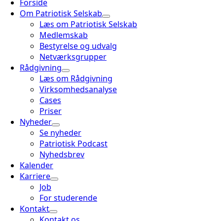
Forside
Om Patriotisk Selskab
Læs om Patriotisk Selskab
Medlemskab
Bestyrelse og udvalg
Netværksgrupper
Rådgivning
Læs om Rådgivning
Virksomhedsanalyse
Cases
Priser
Nyheder
Se nyheder
Patriotisk Podcast
Nyhedsbrev
Kalender
Karriere
Job
For studerende
Kontakt
Kontakt os