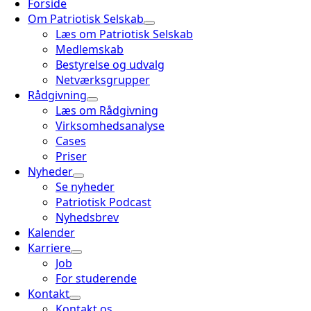
Forside
Om Patriotisk Selskab
Læs om Patriotisk Selskab
Medlemskab
Bestyrelse og udvalg
Netværksgrupper
Rådgivning
Læs om Rådgivning
Virksomhedsanalyse
Cases
Priser
Nyheder
Se nyheder
Patriotisk Podcast
Nyhedsbrev
Kalender
Karriere
Job
For studerende
Kontakt
Kontakt os