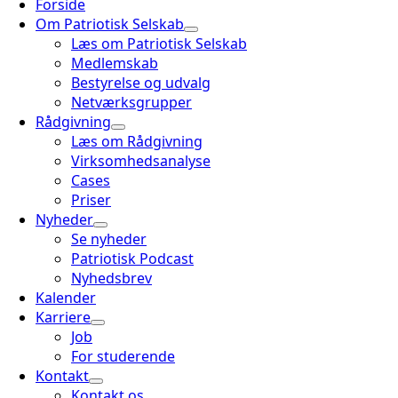
Forside
Om Patriotisk Selskab
Læs om Patriotisk Selskab
Medlemskab
Bestyrelse og udvalg
Netværksgrupper
Rådgivning
Læs om Rådgivning
Virksomhedsanalyse
Cases
Priser
Nyheder
Se nyheder
Patriotisk Podcast
Nyhedsbrev
Kalender
Karriere
Job
For studerende
Kontakt
Kontakt os