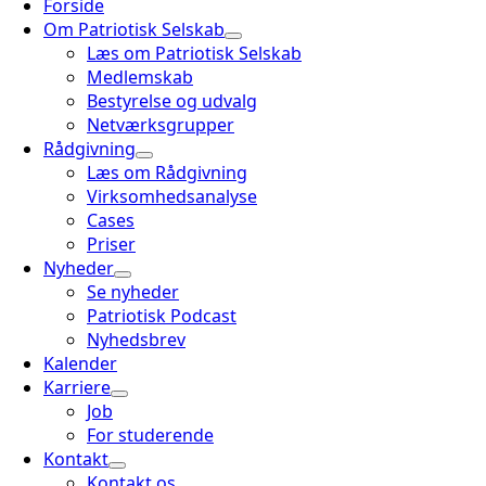
Forside
Om Patriotisk Selskab
Læs om Patriotisk Selskab
Medlemskab
Bestyrelse og udvalg
Netværksgrupper
Rådgivning
Læs om Rådgivning
Virksomhedsanalyse
Cases
Priser
Nyheder
Se nyheder
Patriotisk Podcast
Nyhedsbrev
Kalender
Karriere
Job
For studerende
Kontakt
Kontakt os