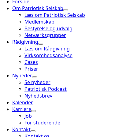
Forside
Om Patriotisk Selskab
Læs om Patriotisk Selskab
Medlemskab
Bestyrelse og udvalg
Netværksgrupper
Rådgivning
Læs om Rådgivning
Virksomhedsanalyse
Cases
Priser
Nyheder
Se nyheder
Patriotisk Podcast
Nyhedsbrev
Kalender
Karriere
Job
For studerende
Kontakt
Kontakt os