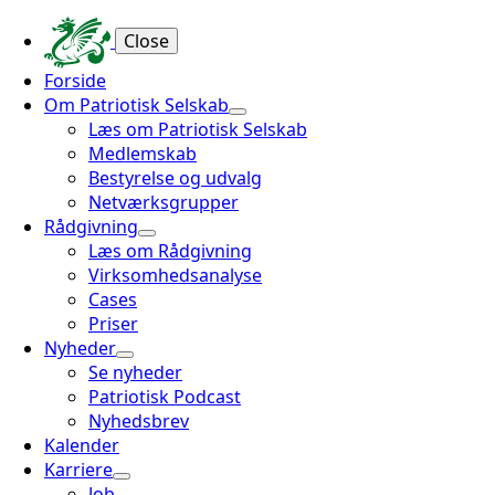
Close
Forside
Om Patriotisk Selskab
Læs om Patriotisk Selskab
Medlemskab
Bestyrelse og udvalg
Netværksgrupper
Rådgivning
Læs om Rådgivning
Virksomhedsanalyse
Cases
Priser
Nyheder
Se nyheder
Patriotisk Podcast
Nyhedsbrev
Kalender
Karriere
Job