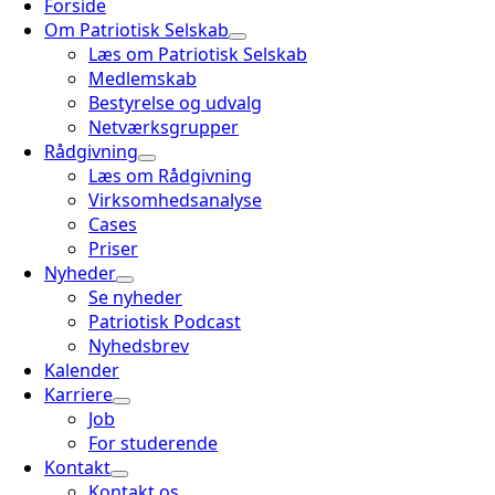
Forside
Om Patriotisk Selskab
Læs om Patriotisk Selskab
Medlemskab
Bestyrelse og udvalg
Netværksgrupper
Rådgivning
Læs om Rådgivning
Virksomhedsanalyse
Cases
Priser
Nyheder
Se nyheder
Patriotisk Podcast
Nyhedsbrev
Kalender
Karriere
Job
For studerende
Kontakt
Kontakt os