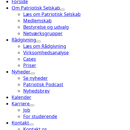
Forside
Om Patriotisk Selskab
Læs om Patriotisk Selskab
Medlemskab
Bestyrelse og udvalg
Netværksgrupper
Rådgivning
Læs om Rådgivning
Virksomhedsanalyse
Cases
Priser
Nyheder
Se nyheder
Patriotisk Podcast
Nyhedsbrev
Kalender
Karriere
Job
For studerende
Kontakt
Kontakt os