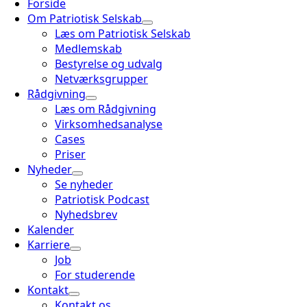
Forside
Om Patriotisk Selskab
Læs om Patriotisk Selskab
Medlemskab
Bestyrelse og udvalg
Netværksgrupper
Rådgivning
Læs om Rådgivning
Virksomhedsanalyse
Cases
Priser
Nyheder
Se nyheder
Patriotisk Podcast
Nyhedsbrev
Kalender
Karriere
Job
For studerende
Kontakt
Kontakt os