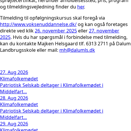
sprøjtecertifikat, herunder afholdelsessted, pris, program
og tilmeldingsvejledning finder du
her
.
Tilmelding til opfølgningskursus skal foregå via
http://www.voksenuddannelse.dk/
og kan også foretages
direkte ved klik
26. november 2025
eller
27. november
2025
. Hvis du har spørgsmål i forbindelse med tilmelding,
kan du kontakte Majken Helsgaard tlf. 6313 2711 på Dalum
Landbrugsskole eller mail:
mh@dalumls.dk
27. Aug 2026
Klimafolkemødet
Patriotisk Selskab deltager i Klimafolkemødet i
Middelfart...
28. Aug 2026
Klimafolkemødet
Patriotisk Selskab deltager i Klimafolkemødet i
Middelfart...
29. Aug 2026
Klimafolkemødet