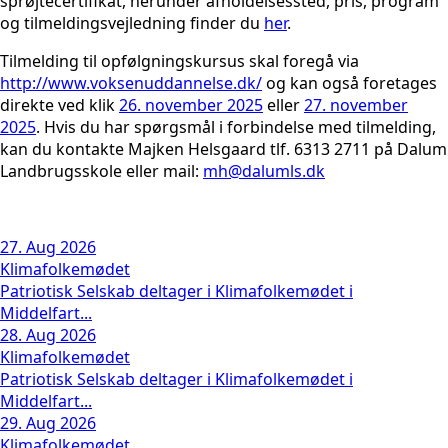
sprøjtecertifikat, herunder afholdelsessted, pris, program
og tilmeldingsvejledning finder du
her
.
Tilmelding til opfølgningskursus skal foregå via
http://www.voksenuddannelse.dk/
og kan også foretages
direkte ved klik
26. november 2025
eller
27. november
2025
. Hvis du har spørgsmål i forbindelse med tilmelding,
kan du kontakte Majken Helsgaard tlf. 6313 2711 på Dalum
Landbrugsskole eller mail:
mh@dalumls.dk
27. Aug 2026
Klimafolkemødet
Patriotisk Selskab deltager i Klimafolkemødet i
Middelfart...
28. Aug 2026
Klimafolkemødet
Patriotisk Selskab deltager i Klimafolkemødet i
Middelfart...
29. Aug 2026
Klimafolkemødet