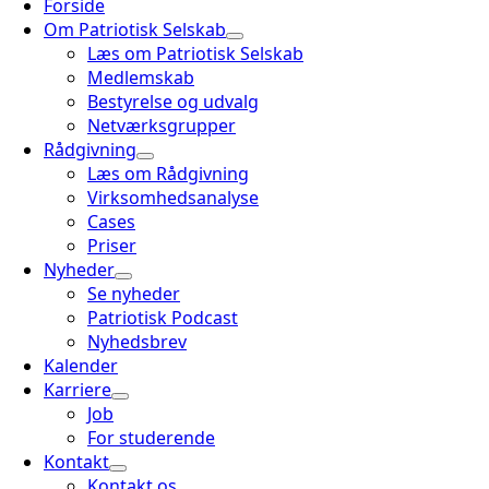
Forside
Om Patriotisk Selskab
Læs om Patriotisk Selskab
Medlemskab
Bestyrelse og udvalg
Netværksgrupper
Rådgivning
Læs om Rådgivning
Virksomhedsanalyse
Cases
Priser
Nyheder
Se nyheder
Patriotisk Podcast
Nyhedsbrev
Kalender
Karriere
Job
For studerende
Kontakt
Kontakt os