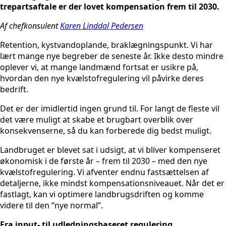
trepartsaftale er der lovet kompensation frem til 2030.
Af chefkonsulent
Karen Linddal Pedersen
Retention, kystvandoplande, braklægningspunkt. Vi har
lært mange nye begreber de seneste år. Ikke desto mindre
oplever vi, at mange landmænd fortsat er usikre på,
hvordan den nye kvælstofregulering vil påvirke deres
bedrift.
Det er der imidlertid ingen grund til. For langt de fleste vil
det være muligt at skabe et brugbart overblik over
konsekvenserne, så du kan forberede dig bedst muligt.
Landbruget er blevet sat i udsigt, at vi bliver kompenseret
økonomisk i de første år – frem til 2030 – med den nye
kvælstofregulering. Vi afventer endnu fastsættelsen af
detaljerne, ikke mindst kompensationsniveauet. Når det er
fastlagt, kan vi optimere landbrugsdriften og komme
videre til den ”nye normal”.
Fra input- til udledningsbaseret regulering