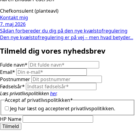
Chefkonsulent (planteavl)
Kontakt mig
7. maj 2026
Sådan forbereder du dig på den nye kvælstofregulering
Den nye kvælstofregulering er på vej – men hvad betyder...
Tilmeld dig vores nyhedsbrev
Fulde navn
*
Email
*
Postnummer
Fødselsår
*
Læs privatlivspolitikken
her
.
Accept af privatlivspolitikken
*
Jeg har læst og accepteret privatlivspolitikken.
HP Name
Tilmeld