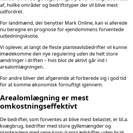
af, hvilke områder og bedriftstyper der vil blive mest
udfordret.
For landmænd, der benytter Mark Online, kan vi allerede
nu beregne en prognose for ejendommens forventede
udledningskvote.
Vi oplever, at langt de fleste planteavlsbedrifter vil kunne
imødekomme den nye regulering uden de helt store
ændringer i driften – hvis blot de aktivt går ind i
arealomlægningen.
For andre bliver det afgørende at forberede sig i god tid
for at komme økonomisk fornuftigt igennem.
Arealomlægning er mest
omkostningseffektivt
De bedrifter, som forventes at blive mest belastet, er bl.a.
kvægbrug, bedrifter med store gyllemængder og
planteavlere med rene korn-/rapssædskifter uden brak