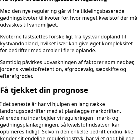
Med den nye regulering går vi fra tildelingsbaserede
gødningskvoter til kvoter for, hvor meget kvælstof der må
udvaskes til vandmiljøet.
Kvoterne fastsættes forskelligt fra kystvandopland til
kystvandopland, hvilket især kan give øget kompleksitet
for bedrifter med arealer i flere oplande.
Samtidig påvirkes udvaskningen af faktorer som nedbør,
jordens kvælstofretention, afgrødevalg, sædskifte og
efterafgrøder.
Få tjekket din prognose
I det seneste år har vi hjulpen en lang række
landbrugsbedrifter med at planlægge markdriften.
Allerede nu indarbejder vi reguleringen i mark- og
gødningsplanlægningen, så kvælstofindsatsen kan
optimeres tidligt. Selvom den enkelte bedrift endnu ikke
kender sit endelige reguleringstryk, har vi et godt billede