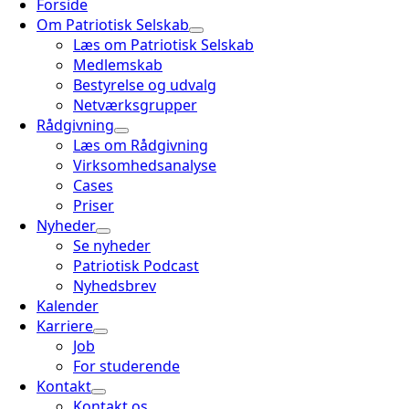
Forside
Om Patriotisk Selskab
Læs om Patriotisk Selskab
Medlemskab
Bestyrelse og udvalg
Netværksgrupper
Rådgivning
Læs om Rådgivning
Virksomhedsanalyse
Cases
Priser
Nyheder
Se nyheder
Patriotisk Podcast
Nyhedsbrev
Kalender
Karriere
Job
For studerende
Kontakt
Kontakt os