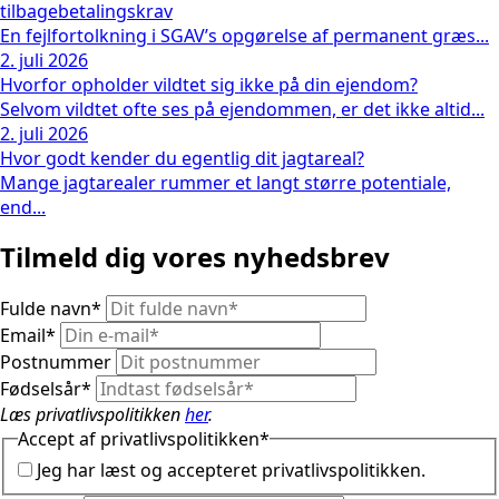
tilbagebetalingskrav
En fejlfortolkning i SGAV’s opgørelse af permanent græs...
2. juli 2026
Hvorfor opholder vildtet sig ikke på din ejendom?
Selvom vildtet ofte ses på ejendommen, er det ikke altid...
2. juli 2026
Hvor godt kender du egentlig dit jagtareal?
Mange jagtarealer rummer et langt større potentiale,
end...
Tilmeld dig vores nyhedsbrev
Fulde navn
*
Email
*
Postnummer
Fødselsår
*
Læs privatlivspolitikken
her
.
Accept af privatlivspolitikken
*
Jeg har læst og accepteret privatlivspolitikken.