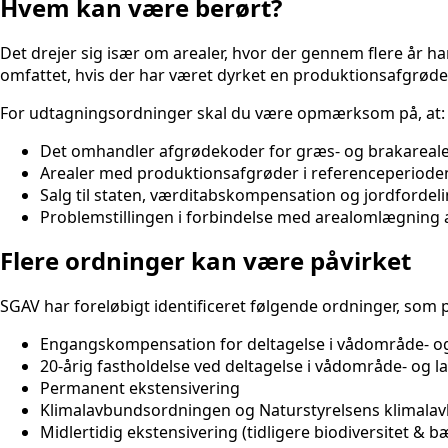
Hvem kan være berørt?
Det drejer sig især om arealer, hvor der gennem flere år ha
omfattet, hvis der har været dyrket en produktionsafgrøde 
For udtagningsordninger skal du være opmærksom på, at:
Det omhandler afgrødekoder for græs- og brakarealer
Arealer med produktionsafgrøder i referenceperioden
Salg til staten, værditabskompensation og jordfordeling
Problemstillingen i forbindelse med arealomlægning 
Flere ordninger kan være påvirket
SGAV har foreløbigt identificeret følgende ordninger, som 
Engangskompensation for deltagelse i vådområde- o
20-årig fastholdelse ved deltagelse i vådområde- og 
Permanent ekstensivering
Klimalavbundsordningen og Naturstyrelsens klimala
Midlertidig ekstensivering (tidligere biodiversitet & 