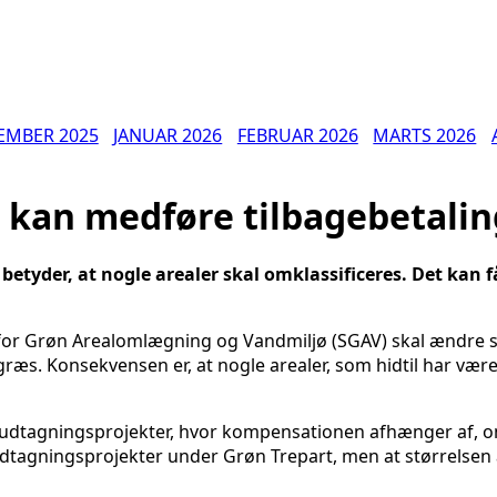
EMBER 2025
JANUAR 2026
FEBRUAR 2026
MARTS 2026
 kan medføre tilbagebetali
 betyder, at nogle arealer skal omklassificeres. Det ka
 for Grøn Arealomlægning og Vandmiljø (SGAV) skal ændre si
æs. Konsekvensen er, at nogle arealer, som hidtil har været 
 udtagningsprojekter, hvor kompensationen afhænger af, om
 udtagningsprojekter under Grøn Trepart, men at størrelsen