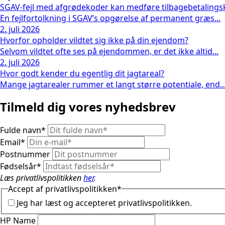
SGAV-fejl med afgrødekoder kan medføre tilbagebetalings
En fejlfortolkning i SGAV’s opgørelse af permanent græs...
2. juli 2026
Hvorfor opholder vildtet sig ikke på din ejendom?
Selvom vildtet ofte ses på ejendommen, er det ikke altid...
2. juli 2026
Hvor godt kender du egentlig dit jagtareal?
Mange jagtarealer rummer et langt større potentiale, end..
Tilmeld dig vores nyhedsbrev
Fulde navn
*
Email
*
Postnummer
Fødselsår
*
Læs privatlivspolitikken
her
.
Accept af privatlivspolitikken
*
Jeg har læst og accepteret privatlivspolitikken.
HP Name