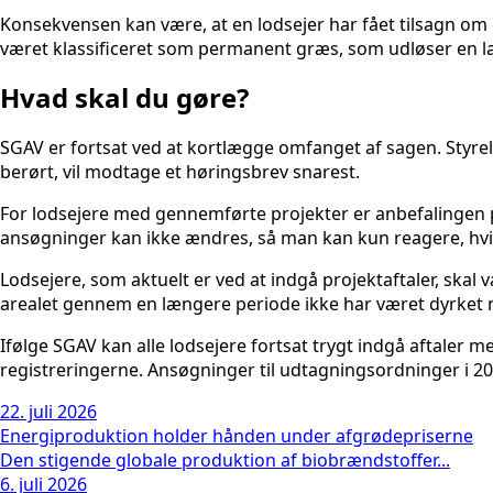
Konsekvensen kan være, at en lodsejer har fået tilsagn om 
været klassificeret som permanent græs, som udløser en 
Hvad skal du gøre?
SGAV er fortsat ved at kortlægge omfanget af sagen. Styrels
berørt, vil modtage et høringsbrev snarest.
For lodsejere med gennemførte projekter er anbefalingen på
ansøgninger kan ikke ændres, så man kan kun reagere, hvi
Lodsejere, som aktuelt er ved at indgå projektaftaler, sk
arealet gennem en længere periode ikke har været dyrket me
Ifølge SGAV kan alle lodsejere fortsat trygt indgå aftale
registreringerne. Ansøgninger til udtagningsordninger i 2
22. juli 2026
Energiproduktion holder hånden under afgrødepriserne
Den stigende globale produktion af biobrændstoffer...
6. juli 2026