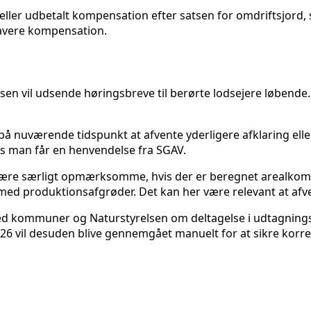
eller udbetalt kompensation efter satsen for omdriftsjord, 
lavere kompensation.
en vil udsende høringsbreve til berørte lodsejere løbende. 
 nuværende tidspunkt at afvente yderligere afklaring eller
s man får en henvendelse fra SGAV.
al være særligt opmærksomme, hvis der er beregnet arealkom
d produktionsafgrøder. Det kan her være relevant at afvent
r med kommuner og Naturstyrelsen om deltagelse i udtagning
026 vil desuden blive gennemgået manuelt for at sikre korr