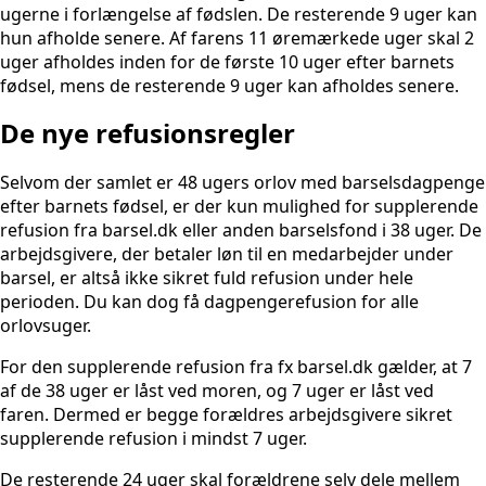
ugerne i forlængelse af fødslen. De resterende 9 uger kan
hun afholde senere. Af farens 11 øremærkede uger skal 2
uger afholdes inden for de første 10 uger efter barnets
fødsel, mens de resterende 9 uger kan afholdes senere.
De nye refusionsregler
Selvom der samlet er 48 ugers orlov med barselsdagpenge
efter barnets fødsel, er der kun mulighed for supplerende
refusion fra barsel.dk eller anden barselsfond i 38 uger. De
arbejdsgivere, der betaler løn til en medarbejder under
barsel, er altså ikke sikret fuld refusion under hele
perioden. Du kan dog få dagpengerefusion for alle
orlovsuger.
For den supplerende refusion fra fx barsel.dk gælder, at 7
af de 38 uger er låst ved moren, og 7 uger er låst ved
faren. Dermed er begge forældres arbejdsgivere sikret
supplerende refusion i mindst 7 uger.
De resterende 24 uger skal forældrene selv dele mellem