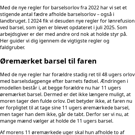
Med de nye regler for barselsorlov fra 2022 har vi set et
stigende antal fædre afholde barselsorlov – også i
landbruget. I 2024 fik vi desuden nye regler for lønrefusion
ved barsel, som igen er blevet opdateret i juli 2025. Som
arbejdsgiver er der med andre ord nok at holde styr på.
Her guider vi dig igennem de vigtigste regler og
faldgruber.
Øremærket barsel til faren
Med de nye regler har forældre stadig ret til 48 ugers orlov
med barselsdagpenge efter barnets fødsel. Ændringen i
modellen består i, at begge forældre nu har 11 ugers
øremærket barsel. Dermed er det ikke længere muligt, at
moren tager den fulde orlov. Det betyder ikke, at faren nu
er forpligtet til at tage sine 11 ugers øremærkede barsel,
men tager han dem ikke, går de tabt. Derfor ser vi nu, at
mange mænd vælger at holde de 11 ugers barsel.
Af morens 11 øremærkede uger skal hun afholde to af