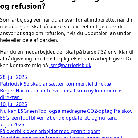
og refusion?
Som arbejdsgiver har du ansvar for at indberette, når din
medarbejder skal på barselsorlov. Det er ligeledes dit
ansvar at søge om refusion, hvis du udbetaler løn under
hele eller dele af barslen.
Har du en medarbejder, der skal på barsel? Så er vi klar til
at rådgive dig om dine forpligtelser som arbejdsgiver. Du
kan kontakte mig på
lsm@patriotisk.dk
.
28. juli 2025
Patriotisk Selskab ansætter kommerciel direktør
Birger Hartmann er blevet ansat som ny kommerciel
direktør...
10. juli 2025
Nu kan ESGreenTool også medregne CO2-optag fra skov
ESGreenTool bliver løbende opdateret, og nu kan...
7. juli 2025
Få overblik over arbejdet med grøn trepart