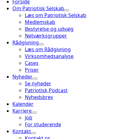
Forside
Om Patriotisk Selskab
Læs om Patriotisk Selskab
Medlemskab
Bestyrelse og udvalg
Netværksgrupper
Rådgivning
Læs om Rådgivning
Virksomhedsanalyse
Cases
Priser
Nyheder
Se nyheder
Patriotisk Podcast
Nyhedsbrev
Kalender
Karriere
Job
For studerende
Kontakt
Kontakt os