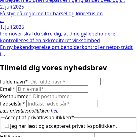
Arbejdet med grøn trepart er i gang landet over, og i...
2. juli 2025
Få styr på reglerne for barsel og lønrefusion
...
1. juli 2025
Fremover skal du sikre dig, at dine gyllebeholdere
kontrolleres af en akkrediteret virksomhed
En ny bekendtgørelse om beholderkontrol er netop trådt
i...
Tilmeld dig vores nyhedsbrev
Fulde navn
*
Email
*
Postnummer
Fødselsår
*
Læs privatlivspolitikken
her
.
Accept af privatlivspolitikken
*
Jeg har læst og accepteret privatlivspolitikken.
HP Name