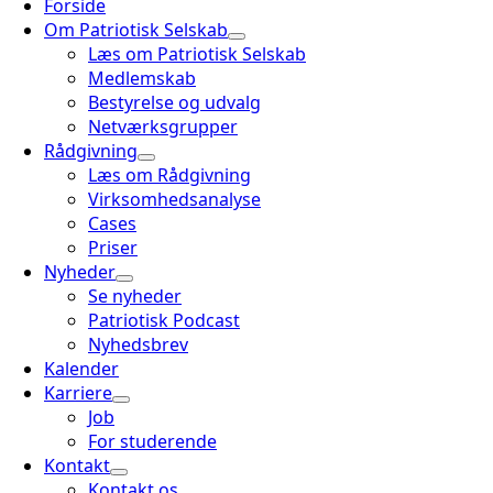
Forside
Om Patriotisk Selskab
Læs om Patriotisk Selskab
Medlemskab
Bestyrelse og udvalg
Netværksgrupper
Rådgivning
Læs om Rådgivning
Virksomhedsanalyse
Cases
Priser
Nyheder
Se nyheder
Patriotisk Podcast
Nyhedsbrev
Kalender
Karriere
Job
For studerende
Kontakt
Kontakt os