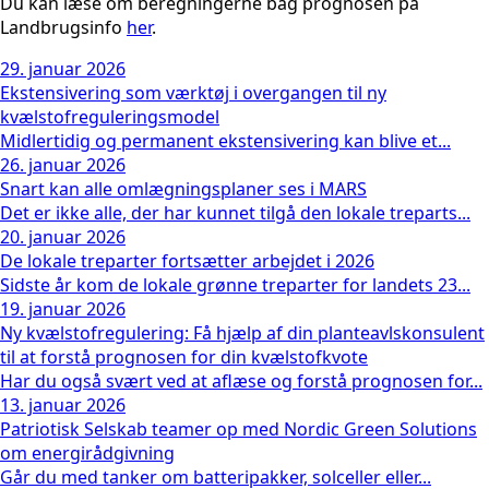
Du kan læse om beregningerne bag prognosen på
Landbrugsinfo
her
.
29. januar 2026
Ekstensivering som værktøj i overgangen til ny
kvælstofreguleringsmodel
Midlertidig og permanent ekstensivering kan blive et...
26. januar 2026
Snart kan alle omlægningsplaner ses i MARS
Det er ikke alle, der har kunnet tilgå den lokale treparts...
20. januar 2026
De lokale treparter fortsætter arbejdet i 2026
Sidste år kom de lokale grønne treparter for landets 23...
19. januar 2026
Ny kvælstofregulering: Få hjælp af din planteavlskonsulent
til at forstå prognosen for din kvælstofkvote
Har du også svært ved at aflæse og forstå prognosen for...
13. januar 2026
Patriotisk Selskab teamer op med Nordic Green Solutions
om energirådgivning
Går du med tanker om batteripakker, solceller eller...