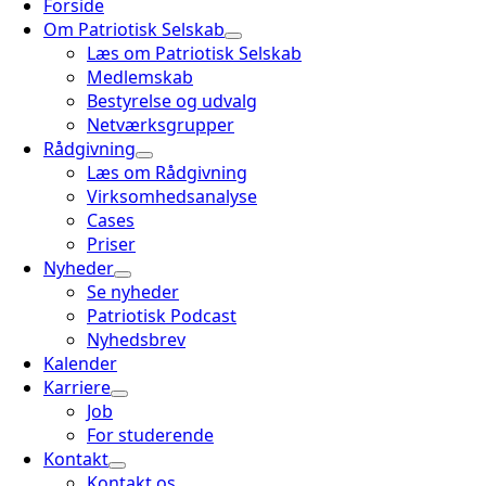
Forside
Om Patriotisk Selskab
Læs om Patriotisk Selskab
Medlemskab
Bestyrelse og udvalg
Netværksgrupper
Rådgivning
Læs om Rådgivning
Virksomhedsanalyse
Cases
Priser
Nyheder
Se nyheder
Patriotisk Podcast
Nyhedsbrev
Kalender
Karriere
Job
For studerende
Kontakt
Kontakt os