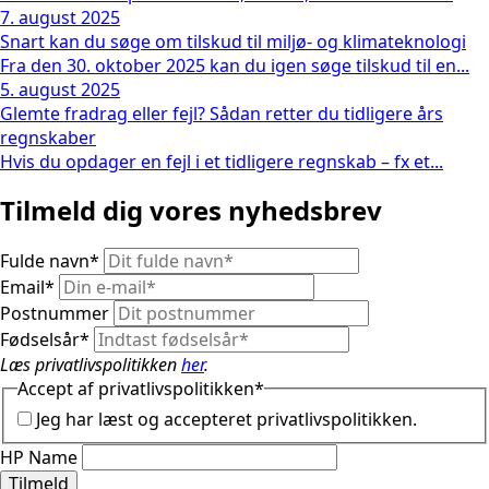
7. august 2025
Snart kan du søge om tilskud til miljø- og klimateknologi
Fra den 30. oktober 2025 kan du igen søge tilskud til en...
5. august 2025
Glemte fradrag eller fejl? Sådan retter du tidligere års
regnskaber
Hvis du opdager en fejl i et tidligere regnskab – fx et...
Tilmeld dig vores nyhedsbrev
Fulde navn
*
Email
*
Postnummer
Fødselsår
*
Læs privatlivspolitikken
her
.
Accept af privatlivspolitikken
*
Jeg har læst og accepteret privatlivspolitikken.
HP Name
Tilmeld