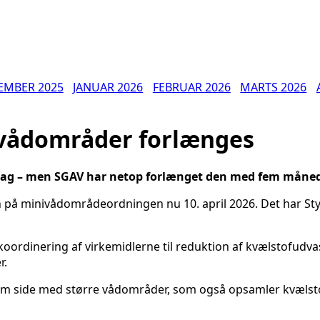
EMBER 2025
JANUAR 2026
FEBRUAR 2026
MARTS 2026
vådområder forlænges
dag – men SGAV har netop forlænget den med fem måneder 
en på minivådområdeordningen nu 10. april 2026. Det har S
 koordinering af virkemidlerne til reduktion af kvælstofudvas
r.
 om side med større vådområder, som også opsamler kvælsto