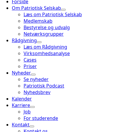
Forside
Om Patriotisk Selskab
Læs om Patriotisk Selskab
Medlemskab
Bestyrelse og udvalg
Netværksgrupper
Rådgivning
Læs om Rådgivning
Virksomhedsanalyse
Cases
Priser
Nyheder
Se nyheder
Patriotisk Podcast
Nyhedsbrev
Kalender
Karriere
Job
For studerende
Kontakt
Kontakt os