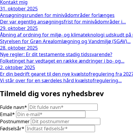
Kontakt mig
31. oktober 2025
Ansøgningsrunden for minivådområder forlænges
Der var egentlig ansøgningsfrist for minivådområder i...
29. oktober 2025
Åbning af ordning for miljø- og klimateknologi udskudt på
Styrelsen for Grøn Arealomlægning og Vandmiljø (SGAV)...
28. oktober 2025
Nye regler: Er dit testamente stadig tidssvarende?
Folketinget har vedtaget en række ændringer i bo- og...
2. oktober 2025
Er din bedrift gearet til den nye kvælstofregulering fra 202
Vi står over for en særdeles hård kvælstofregulering...
Tilmeld dig vores nyhedsbrev
Fulde navn
*
Email
*
Postnummer
Fødselsår
*