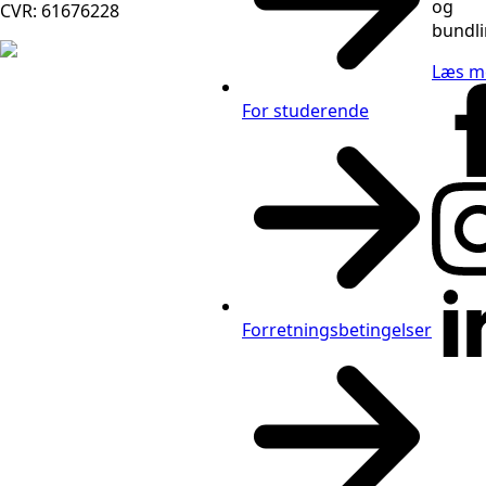
og
CVR: 61676228
bundli
Læs m
For studerende
Forretningsbetingelser