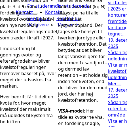
delaftale, som faldt på
tildeles ens kvote for
vi i fæll
For studerende
For studerende
plads 3. december, er
udledt kvælstof (kg N)
I 2025 er
Kontakt
Kontakt
fordelingen af
til kyst pr. ha til alle
konturer
Kontakt os
Kontakt os
kvælstofkvoter på plads i
marker i et
fremtid
Rådgivere
Rådgivere
den nye nationale
kystvandopland. Der
landbrug
kvælstofreguleringsmodel,
tages ikke hensyn til
tegnet...
som træder i kraft i 2027.
hverken jordtype eller
19. dec
kvælstofretention. Det
2025
I modsætning til
betyder, at det bliver
Sådan tj
gødningskvoter og
langt vanskeligere for
udlednin
efterafgrødekrav bliver
dem med fx sandjord –
Vi taler
kvælstofreguleringen
og dermed lav
kvælstof
fremover baseret på, hvor
retention – at holde sig
udlednin
meget der udvaskes fra
inden for kvoten, end
Men...
marken.
det bliver for dem med
17. dec
jord, der har høj
2025
Hver bedrift får tildelt en
kvælstofretention.
Sådan tj
kvote for, hvor meget
retention
kvælstof der maksimalt
VISA-model
: Her
område
må udledes til kysten fra
tildeles kvoterne vha.
Vi taler 
bedriften.
en fordelingsnøgle,