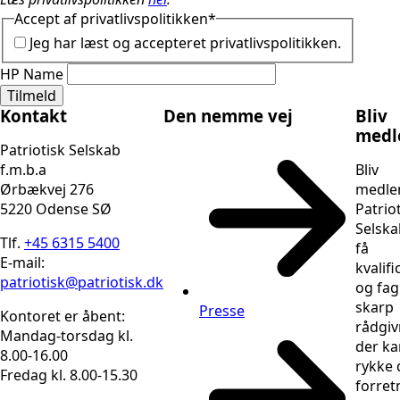
Accept af privatlivspolitikken
*
Jeg har læst og accepteret privatlivspolitikken.
HP Name
Tilmeld
Kontakt
Den nemme vej
Bliv
med
Patriotisk Selskab
f.m.b.a
Bliv
Ørbækvej 276
medle
5220 Odense SØ
Patrio
Selska
Tlf.
+45 6315 5400
få
E-mail:
kvalifi
patriotisk@patriotisk.dk
og fag
skarp
Presse
Kontoret er åbent:
rådgiv
Mandag-torsdag kl.
der ka
8.00-16.00
rykke 
Fredag kl. 8.00-15.30
forret