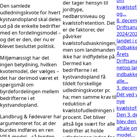
om
der tager hensyn til
Den samlede
kvælstof
jordtype,
udledningskvote for hvert
og...
nedbørsniveau og
kystvandopland skal deles
8. decem
kvælstofretention. Det
ud på de enkelte bedrifter
Driftsan
er de faktorer, der
med en fordelingsmodel –
2024/202
påvirker
og det er den, der nu er
landet i 
kvælstofudvaskningen,
blevet besluttet politisk.
indbakk
men som landmanden
Årets
ikke har indflydelse på.
Miljømæssigt har det
Driftsan
Dermed kan
ingen betydning, hvilken
netop la
bedrifterne i et
kvotemodel, der vælges –
indbakk
kystvandopland få
det har derimod været et
alle...
tildelt forskellige
spørgsmål om
3. decem
udledningskvoter pr.
byrdefordelingen mellem
Dét ved 
ha; men samme krav til
bedrifterne i et
nye
reduktion af
kystvandopland.
kvælsto
kvælstofudledningen i
Den 3. 
Landbrug & Fødevarer har
procent. Det bliver
blev den 
argumenteret for, at der
altså lige svært for alle
aftale o
burdes indføres en ren
bedrifter at holde
model...
VISA-model – så byrden