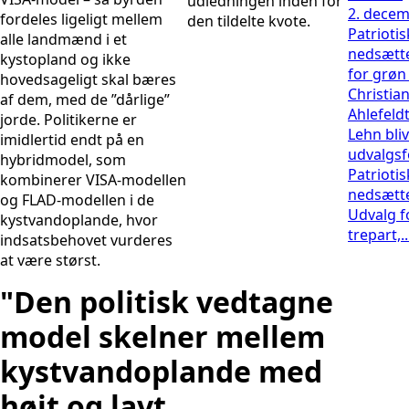
udledningen inden for
2. decem
fordeles ligeligt mellem
den tildelte kvote.
Patrioti
alle landmænd i et
nedsætt
kystopland og ikke
for grøn 
hovedsageligt skal bæres
Christia
af dem, med de ”dårlige”
Ahlefeldt
jorde. Politikerne er
Lehn bli
imidlertid endt på en
udvalgs
hybridmodel, som
Patrioti
kombinerer VISA-modellen
nedsætte
og FLAD-modellen i de
Udvalg f
kystvandoplande, hvor
trepart,..
indsatsbehovet vurderes
at være størst.
"Den politisk vedtagne
model skelner mellem
kystvandoplande med
højt og lavt