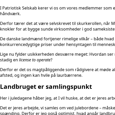
I Patriotisk Selskab kerer vi os om vores medlemmer som
håndværk.
Derfor tærer det at være selvskrevet til skurkerollen, når
knokler for at bygge sunde virksomheder i god sameksiste
De danske landmænd fortjener rimelige vilkår – både hva
konkurrencedygtige priser under hensyntagen til menneske
Lige nu fylder usikkerheden desværre meget: Hvordan ser m
stadig en
license to operate
?
Derfor er det os magtpåliggende som rådgivere at møde all
afsted, og ingen kan hvile på laurbærrene.
Landbruget er samlingspunkt
Her i juledagene håber jeg, at I vil huske, at det er jeres 
Det er jeres arbejde, vi samles om ved julebordene – måske
spænding. Derfor er jeg også optimist, hvad angår landbru