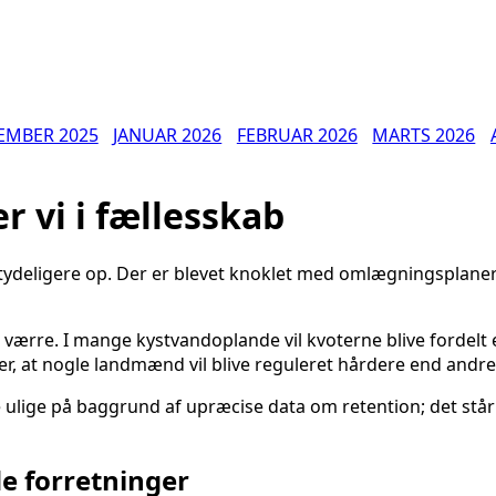
EMBER 2025
JANUAR 2026
FEBRUAR 2026
MARTS 2026
er vi i fællesskab
tydeligere op. Der er blevet knoklet med omlægningsplanern
t værre. I mange kystvandoplande vil kvoterne blive fordelt 
, at nogle landmænd vil blive reguleret hårdere end andre
e ulige på baggrund af upræcise data om retention; det står 
e forretninger