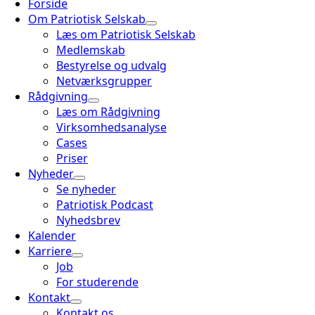
Forside
Om Patriotisk Selskab
Læs om Patriotisk Selskab
Medlemskab
Bestyrelse og udvalg
Netværksgrupper
Rådgivning
Læs om Rådgivning
Virksomhedsanalyse
Cases
Priser
Nyheder
Se nyheder
Patriotisk Podcast
Nyhedsbrev
Kalender
Karriere
Job
For studerende
Kontakt
Kontakt os