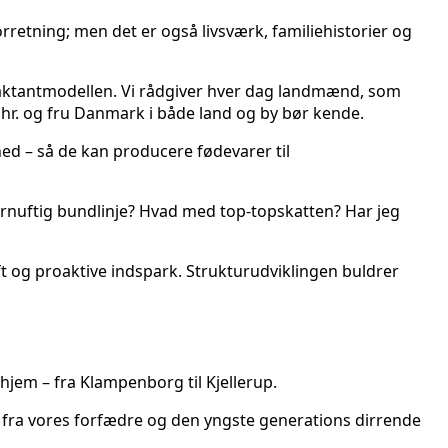
retning; men det er også livsværk, familiehistorier og
er aktantmodellen. Vi rådgiver hver dag landmænd, som
hr. og fru Danmark i både land og by bør kende.
 – så de kan producere fødevarer til
ornuftig bundlinje? Hvad med top-topskatten? Har jeg
 og proaktive indspark. Strukturudviklingen buldrer
 hjem – fra Klampenborg til Kjellerup.
r fra vores forfædre og den yngste generations dirrende