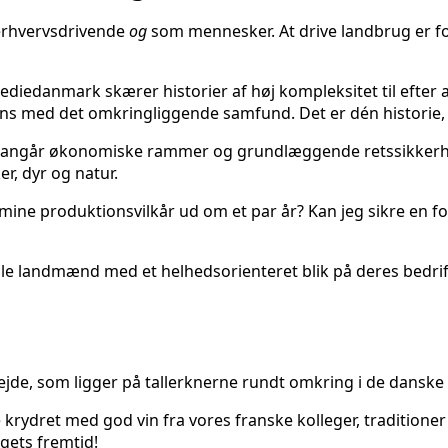
 erhvervsdrivende
og
som mennesker. At drive landbrug er for
 Mediedanmark skærer historier af høj kompleksitet til eft
ns med det omkringliggende samfund. Det er dén historie, 
d angår økonomiske rammer og grundlæggende retssikkerhed
r, dyr og natur.
ine produktionsvilkår ud om et par år? Kan jeg sikre en f
e landmænd med et helhedsorienteret blik på deres bedrift
arbejde, som ligger på tallerknerne rundt omkring i de danske
 krydret med god vin fra vores franske kolleger, traditione
gets fremtid!