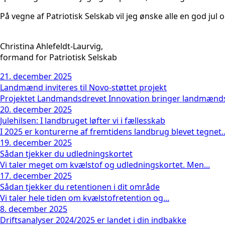
På vegne af Patriotisk Selskab vil jeg ønske alle en god jul o
Christina Ahlefeldt-Laurvig,
formand for Patriotisk Selskab
21. december 2025
Landmænd inviteres til Novo-støttet projekt
Projektet Landmandsdrevet Innovation bringer landmænds
20. december 2025
Julehilsen: I landbruget løfter vi i fællesskab
I 2025 er konturerne af fremtidens landbrug blevet tegnet..
19. december 2025
Sådan tjekker du udledningskortet
Vi taler meget om kvælstof og udledningskortet. Men...
17. december 2025
Sådan tjekker du retentionen i dit område
Vi taler hele tiden om kvælstofretention og...
8. december 2025
Driftsanalyser 2024/2025 er landet i din indbakke