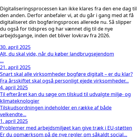
Digitaliseringsprocessen kan ikke klares fra den ene dag til
den anden. Derfor anbefaler vi, at du går i gang med at få
digitaliseret din bogføringsproces allerede nu. Så slipper
du også for tidspres og har vænnet dig til de nye
arbejdsgange, inden det bliver lovkrav fra 2026.
30. april 2025
Alt, du skal vide, når du køber landbrugsejendom
...
21. april 2025
Snart skal alle virksomheder bogføre digitalt – er du klar?
Fra årsskiftet skal også personligt ejede virksomheder...
4. april 2025
Til efteråret kan du søge om tilskud til udvalgte miljø- og
klimateknologier
Tilskudsordningen indeholder en række af både
velkendte...
1. april 2025
Problemer med arbejdsmiljøet kan give træk i EU-støtten
Er du opmærksom på de nye regler om såkaldt social...