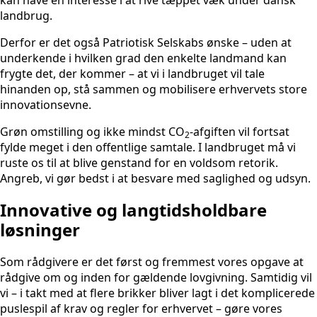
kan have en interesse i at rive tæppet væk under dansk
landbrug.
Derfor er det også Patriotisk Selskabs ønske – uden at
underkende i hvilken grad den enkelte landmand kan
frygte det, der kommer – at vi i landbruget vil tale
hinanden op, stå sammen og mobilisere erhvervets store
innovationsevne.
Grøn omstilling og ikke mindst CO
-afgiften vil fortsat
2
fylde meget i den offentlige samtale. I landbruget må vi
ruste os til at blive genstand for en voldsom retorik.
Angreb, vi gør bedst i at besvare med saglighed og udsyn.
Innovative og langtidsholdbare
løsninger
Som rådgivere er det først og fremmest vores opgave at
rådgive om og inden for gældende lovgivning. Samtidig vil
vi – i takt med at flere brikker bliver lagt i det komplicerede
puslespil af krav og regler for erhvervet – gøre vores