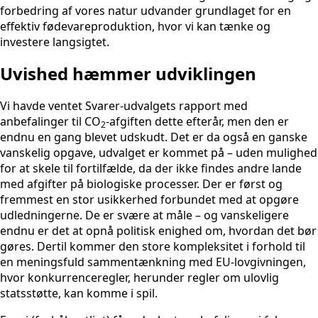
forbedring af vores natur udvander grundlaget for en
effektiv fødevareproduktion, hvor vi kan tænke og
investere langsigtet.
Uvished hæmmer udviklingen
Vi havde ventet Svarer-udvalgets rapport med
anbefalinger til CO
-afgiften dette efterår, men den er
2
endnu en gang blevet udskudt. Det er da også en ganske
vanskelig opgave, udvalget er kommet på – uden mulighed
for at skele til fortilfælde, da der ikke findes andre lande
med afgifter på biologiske processer. Der er først og
fremmest en stor usikkerhed forbundet med at opgøre
udledningerne. De er svære at måle – og vanskeligere
endnu er det at opnå politisk enighed om, hvordan det bør
gøres. Dertil kommer den store kompleksitet i forhold til
en meningsfuld sammentænkning med EU-lovgivningen,
hvor konkurrenceregler, herunder regler om ulovlig
statsstøtte, kan komme i spil.