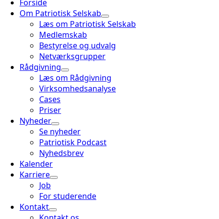
Forside
Om Patriotisk Selskab
Læs om Patriotisk Selskab
Medlemskab
Bestyrelse og udvalg
Netværksgrupper
Rådgivning
Læs om Rådgivning
Virksomhedsanalyse
Cases
Priser
Nyheder
Se nyheder
Patriotisk Podcast
Nyhedsbrev
Kalender
Karriere
Job
For studerende
Kontakt
Kontakt os