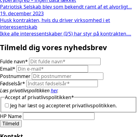
cyberangreb – ingen data lækket
Patriotisk Selskab blev som bekendt ramt af et alvorligt...
19. december 2023
Husk kontrakten, hvis du driver virksomhed i et
interessentskab
Ikke alle interessentskaber (I/S) har styr på kontrakten....
Tilmeld dig vores nyhedsbrev
Fulde navn
*
Email
*
Postnummer
Fødselsår
*
Læs privatlivspolitikken
her
.
Accept af privatlivspolitikken
*
Jeg har læst og accepteret privatlivspolitikken.
HP Name
Tilmeld
Kontakt