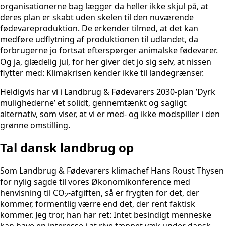
organisationerne bag lægger da heller ikke skjul på, at
deres plan er skabt uden skelen til den nuværende
fødevareproduktion. De erkender tilmed, at det kan
medføre udflytning af produktionen til udlandet, da
forbrugerne jo fortsat efterspørger animalske fødevarer.
Og ja, glædelig jul, for her giver det jo sig selv, at nissen
flytter med: Klimakrisen kender ikke til landegrænser.
Heldigvis har vi i Landbrug & Fødevarers 2030-plan ’Dyrk
mulighederne’ et solidt, gennemtænkt og sagligt
alternativ, som viser, at vi er med- og ikke modspiller i den
grønne omstilling.
Tal dansk landbrug op
Som Landbrug & Fødevarers klimachef Hans Roust Thysen
for nylig sagde til vores Økonomikonference med
henvisning til CO
-afgiften, så er frygten for det, der
2
kommer, formentlig værre end det, der rent faktisk
kommer. Jeg tror, han har ret: Intet besindigt menneske