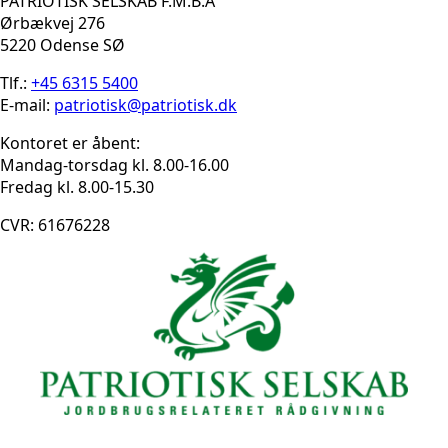
PATRIOTISK SELSKAB F.M.B.A
Ørbækvej 276
5220 Odense SØ
Tlf.:
+45 6315 5400
E-mail:
patriotisk@patriotisk.dk
Kontoret er åbent:
Mandag-torsdag kl. 8.00-16.00
Fredag kl. 8.00-15.30
CVR: 61676228