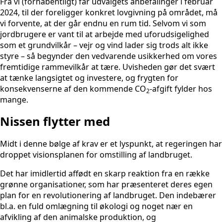
Fra vi (forhåbentligt) får udvalgets anbefalinger i februar
2024, til der foreligger konkret lovgivning på området, må
vi forvente, at der går endnu en rum tid. Selvom vi som
jordbrugere er vant til at arbejde med uforudsigelighed
som et grundvilkår – vejr og vind lader sig trods alt ikke
styre – så begynder den vedvarende usikkerhed om vores
fremtidige rammevilkår at tære. Uvisheden gør det svært
at tænke langsigtet og investere, og frygten for
konsekvenserne af den kommende CO
-afgift fylder hos
2
mange.
Nissen flytter med
Midt i denne bølge af krav er et lyspunkt, at regeringen har
droppet visionsplanen for omstilling af landbruget.
Det har imidlertid affødt en skarp reaktion fra en række
grønne organisationer, som har præsenteret deres egen
plan for en revolutionering af landbruget. Den indebærer
bl.a. en fuld omlægning til økologi og noget nær en
afvikling af den animalske produktion, og