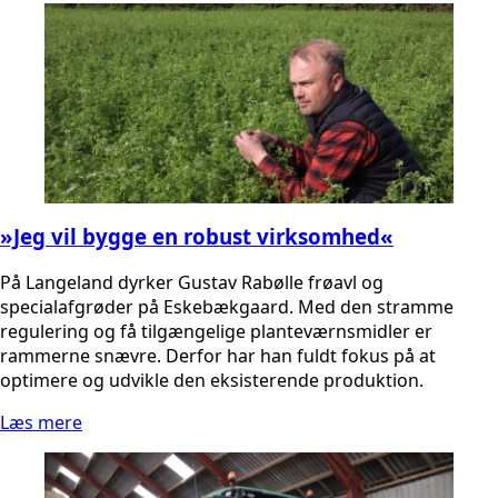
»Jeg vil bygge en robust virksomhed«
På Langeland dyrker Gustav Rabølle frøavl og
specialafgrøder på Eskebækgaard. Med den stramme
regulering og få tilgængelige planteværnsmidler er
rammerne snævre. Derfor har han fuldt fokus på at
optimere og udvikle den eksisterende produktion.
Læs mere