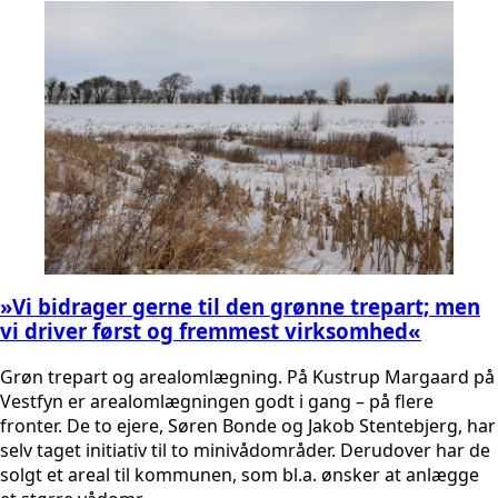
»Vi bidrager gerne til den grønne trepart; men
vi driver først og fremmest virksomhed«
Grøn trepart og arealomlægning. På Kustrup Margaard på
Vestfyn er arealomlægningen godt i gang – på flere
fronter. De to ejere, Søren Bonde og Jakob Stentebjerg, har
selv taget initiativ til to minivådområder. Derudover har de
solgt et areal til kommunen, som bl.a. ønsker at anlægge