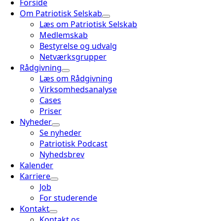
Forside
Om Patriotisk Selskab
Læs om Patriotisk Selskab
Medlemskab
Bestyrelse og udvalg
Netværksgrupper
Rådgivning
Læs om Rådgivning
Virksomhedsanalyse
Cases
Priser
Nyheder
Se nyheder
Patriotisk Podcast
Nyhedsbrev
Kalender
Karriere
Job
For studerende
Kontakt
Kontakt os