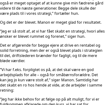
også er meget optaget af at kunne give min fædrene gård
videre til de næste generationer. Begge dele skulle der
være plads til i vores strategi,” fortæller hun.
Og det er der blevet. Manon er meget glad for resultatet.
”Jeg er så stolt af, at vi har fået skabt en strategi, hvori alles
ønsker er blevet rummet og forenet,” siger hun.
Det er afgørende for begge ejere at drive en rentabel og
solid forretning, men der er også blevet plads i strategien
til det, driftslederen brænder for fagligt, og til de mere
bløde værdier.
”Vi har f.eks. forpligtet os på, at det skal være en god
arbejdsplads for alle – også for småbørnsforældre. Det
kan jeg jo kun være stolt af,” siger Manon. Samtidig har
det skabt en ro hos hende at vide, at de arbejder i samme
retning:
”Jeg har ikke behov for at følge op på alt muligt, for vi er
fuldkommen afklarede om den kurs, vi har sat for