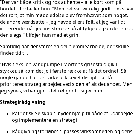
”Der var både kritik og ros at hente – alle kort kom på
bordet,” fortæller hun. ”Men det var virkelig godt. F.eks. var
det rart, at min mødeledelse blev fremhævet som noget,
de andre værdsatte – jeg havde ellers følt, at jeg var lidt
irriterende, når jeg insisterede på at følge dagsordenen og
den slags,” tilføjer hun med et grin.
Samtidig har der været en del hjemmearbejde, der skulle
findes tid til.
”Hvis f.eks. en vandpumpe i Mortens grisestald gik i
stykker, så kom det jo i første række at få det ordnet. Så
nogle gange har det virkelig krævet disciplin at få
prioriteret strategiarbejdet ved siden af alt det andet. Men
jeg synes, vi har gjort det ret godt,” siger hun.
Strategirådgivning
Patriotisk Selskab tilbyder hjælp til både at udarbejde
og implementere en strategi
Rådgivningsforløbet tilpasses virksomheden og dens