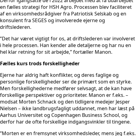
Derfor igangsatte de i 2022 arbejdet med at få udarbejdet
en fælles strategi for HSH Agro. Processen blev faciliteret
af en virksomhedsrådgiver fra Patriotisk Selskab og en
konsulent fra SEGES og involverede ejerne og
driftslederen.
”Det har været vigtigt for os, at driftslederen var involveret
i hele processen. Han kender alle detaljerne og har nu en
hel klar retning for sit arbejde,” fortæller Manon.
Fælles kurs trods forskelligheder
Ejerne har aldrig haft konflikter, og deres faglige og
personlige forskelligheder ser de primært som en styrke.
Men forskellighederne medfører selvsagt, at de kan have
forskellige perspektiver og prioriteter. Manon er f.eks. –
modsat Morten Schnack og den tidligere medejer Jesper
Nielsen – ikke landbrugsfagligt uddannet, men har læst på
Aarhus Universitet og Copenhagen Business School, og
derfor har de ofte forskellige indgangsvinkler til tingene.
”Morten er en fremsynet virksomhedsleder, mens jeg f.eks.