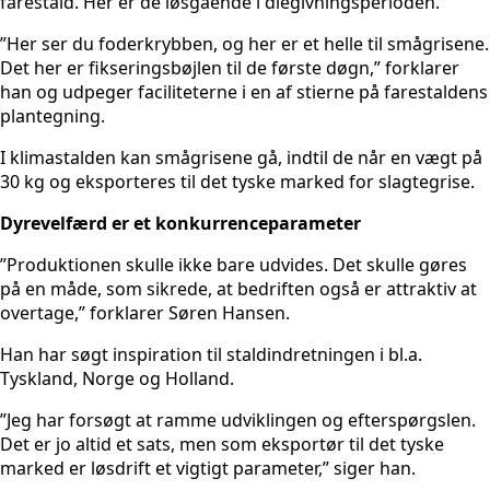
farestald. Her er de løsgående i diegivningsperioden.
”Her ser du foderkrybben, og her er et helle til smågrisene.
Det her er fikseringsbøjlen til de første døgn,” forklarer
han og udpeger faciliteterne i en af stierne på farestaldens
plantegning.
I klimastalden kan smågrisene gå, indtil de når en vægt på
30 kg og eksporteres til det tyske marked for slagtegrise.
Dyrevelfærd er et konkurrenceparameter
”Produktionen skulle ikke bare udvides. Det skulle gøres
på en måde, som sikrede, at bedriften også er attraktiv at
overtage,” forklarer Søren Hansen.
Han har søgt inspiration til staldindretningen i bl.a.
Tyskland, Norge og Holland.
”Jeg har forsøgt at ramme udviklingen og efterspørgslen.
Det er jo altid et sats, men som eksportør til det tyske
marked er løsdrift et vigtigt parameter,” siger han.