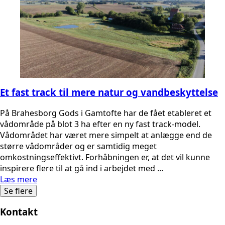
Et fast track til mere natur og vandbeskyttelse
På Brahesborg Gods i Gamtofte har de fået etableret et
vådområde på blot 3 ha efter en ny fast track-model.
Vådområdet har været mere simpelt at anlægge end de
større vådområder og er samtidig meget
omkostningseffektivt. Forhåbningen er, at det vil kunne
inspirere flere til at gå ind i arbejdet med ...
Læs mere
Se flere
Kontakt