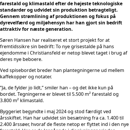
farestald og klimastald efter de højeste teknologiske
standarder og udvidet sin produktion betragteligt.
Gennem strømlining af produktionen og fokus på
dyrevelfærd og miljøhensyn har han gjort sin bedrift
attraktiv for næste generation.
Søren Hansen har realiseret et stort projekt for at
fremtidssikre sin bedrift: To nye grisestalde på hans
ejendomme i Christiansfeld er netop blevet taget i brug af
deres nye beboere.
Ved spisebordet breder han plantegningerne ud mellem
kaffekopper og notater.
”Ja, de fylder jo lidt,” smiler han – og det ikke kun på
bordet. Tegningerne er blevet til 5.500 m² farestald og
3.800 m² klimastald.
Byggeriet begyndte i maj 2024 og stod færdigt ved
årsskiftet. Han har udvidet sin besætning fra ca. 1.400 til
2.400 årssøer, hvoraf de fleste netop er flyttet ind i den nye