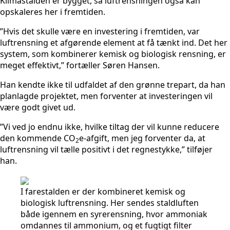
Klimastalden er bygget, så luftrensningen også kan
opskaleres her i fremtiden.
”Hvis det skulle være en investering i fremtiden, var
luftrensning et afgørende element at få tænkt ind. Det her
system, som kombinerer kemisk og biologisk rensning, er
meget effektivt,” fortæller Søren Hansen.
Han kendte ikke til udfaldet af den grønne trepart, da han
planlagde projektet, men forventer at investeringen vil
være godt givet ud.
”Vi ved jo endnu ikke, hvilke tiltag der vil kunne reducere
den kommende CO
e-afgift, men jeg forventer da, at
2
luftrensning vil tælle positivt i det regnestykke,” tilføjer
han.
I farestalden er der kombineret kemisk og
biologisk luftrensning. Her sendes staldluften
både igennem en syrerensning, hvor ammoniak
omdannes til ammonium, og et fugtigt filter