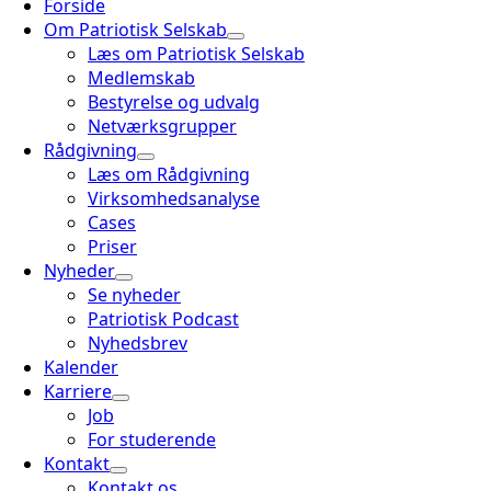
Forside
Om Patriotisk Selskab
Læs om Patriotisk Selskab
Medlemskab
Bestyrelse og udvalg
Netværksgrupper
Rådgivning
Læs om Rådgivning
Virksomhedsanalyse
Cases
Priser
Nyheder
Se nyheder
Patriotisk Podcast
Nyhedsbrev
Kalender
Karriere
Job
For studerende
Kontakt
Kontakt os