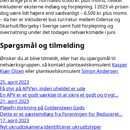
Den årlige pris er normalvis 6.000 kr. plus moms, hvilket
inkluderer eksterne indlæg og forplejning. I 2023 vil prisen
dog være lidt højere end sædvanligt – 6.500 kr. plus moms
– da her er inkluderet bus tur/retur mellem Odense og
Skarhult/Borgeby i Sverige samt fuld forplejning og
overnatning under det todages netværksmøde i juni.
Spørgsmål og tilmelding
Ønsker du at blive tilmeldt, eller har du spørgsmål til
netværksgruppen, så kontakt planteavlskonsulent
Kasper
Kjær Olsen
eller planteavlskonsulent
Simon Andersen
.
25. april 2023
Få styr på APV’en, inden uheldet er ude
En APV er et godt værktøj til at sikre et godt og trygt...
21. april 2023
Pløjefri dyrkning på Gyldensteen Gods
Dette er et gæsteindlæg fra Foreningen for Reduceret...
17. april 2023
Nyt ukrudtskamera identificerer ukrudtstyper