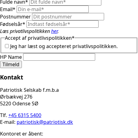
Fulde navn
*
Email
*
Postnummer
Fødselsår
*
Læs privatlivspolitikken
her
.
Accept af privatlivspolitikken
*
Jeg har læst og accepteret privatlivspolitikken.
HP Name
Tilmeld
Kontakt
Patriotisk Selskab f.m.b.a
Ørbækvej 276
5220 Odense SØ
Tlf.
+45 6315 5400
E-mail:
patriotisk@patriotisk.dk
Kontoret er åbent: