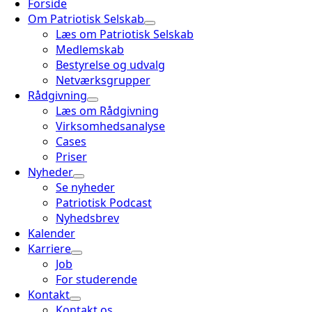
Forside
Om Patriotisk Selskab
Læs om Patriotisk Selskab
Medlemskab
Bestyrelse og udvalg
Netværksgrupper
Rådgivning
Læs om Rådgivning
Virksomhedsanalyse
Cases
Priser
Nyheder
Se nyheder
Patriotisk Podcast
Nyhedsbrev
Kalender
Karriere
Job
For studerende
Kontakt
Kontakt os