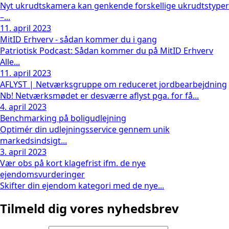
Nyt ukrudtskamera kan genkende forskellige ukrudtstyper
–...
11. april 2023
MitID Erhverv - sådan kommer du i gang
Patriotisk Podcast: Sådan kommer du på MitID Erhverv
Alle...
11. april 2023
AFLYST | Netværksgruppe om reduceret jordbearbejdning
Nb! Netværksmødet er desværre aflyst pga. for få...
4. april 2023
Benchmarking på boligudlejning
Optimér din udlejningsservice gennem unik
markedsindsigt...
3. april 2023
Vær obs på kort klagefrist ifm. de nye
ejendomsvurderinger
Skifter din ejendom kategori med de nye...
Tilmeld dig vores nyhedsbrev