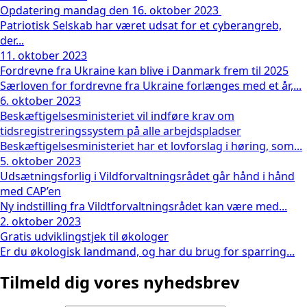
Opdatering mandag den 16. oktober 2023
Patriotisk Selskab har været udsat for et cyberangreb,
der...
11. oktober 2023
Fordrevne fra Ukraine kan blive i Danmark frem til 2025
Særloven for fordrevne fra Ukraine forlænges med et år,...
6. oktober 2023
Beskæftigelsesministeriet vil indføre krav om
tidsregistreringssystem på alle arbejdspladser
Beskæftigelsesministeriet har et lovforslag i høring, som...
5. oktober 2023
Udsætningsforlig i Vildforvaltningsrådet går hånd i hånd
med CAP’en
Ny indstilling fra Vildtforvaltningsrådet kan være med...
2. oktober 2023
Gratis udviklingstjek til økologer
Er du økologisk landmand, og har du brug for sparring...
Tilmeld dig vores nyhedsbrev