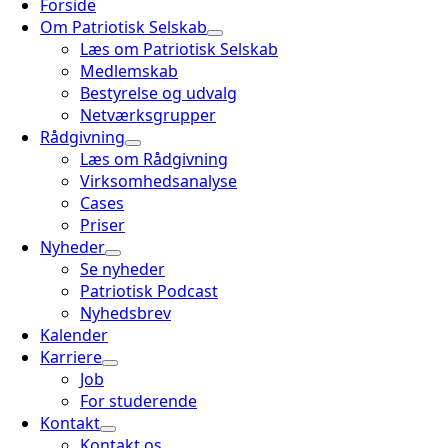
Forside
Om Patriotisk Selskab
Læs om Patriotisk Selskab
Medlemskab
Bestyrelse og udvalg
Netværksgrupper
Rådgivning
Læs om Rådgivning
Virksomhedsanalyse
Cases
Priser
Nyheder
Se nyheder
Patriotisk Podcast
Nyhedsbrev
Kalender
Karriere
Job
For studerende
Kontakt
Kontakt os