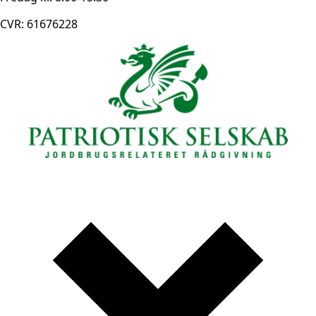
CVR: 61676228