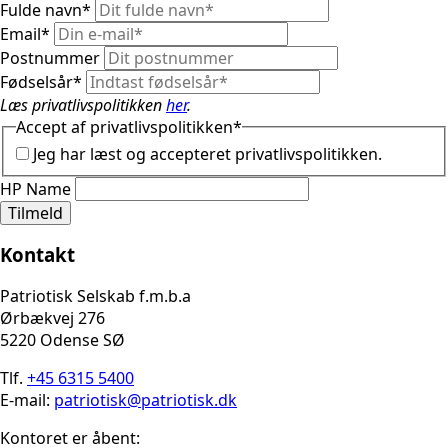
Fulde navn
*
Email
*
Postnummer
Fødselsår
*
Læs privatlivspolitikken
her
.
Accept af privatlivspolitikken
*
Jeg har læst og accepteret privatlivspolitikken.
HP Name
Tilmeld
Kontakt
Patriotisk Selskab f.m.b.a
Ørbækvej 276
5220 Odense SØ
Tlf.
+45 6315 5400
E-mail:
patriotisk@patriotisk.dk
Kontoret er åbent: