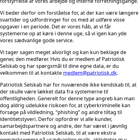
forstyrrelse af vores arbejde og interne forretningsgange.
Vi beder derfor om forståelse for, at der kan være længere
svartider og udfordringer for os med at udføre visse
opgaver i en periode. Det er vores håb, at vi får
systemerne op at køre i denne uge, så vi igen kan yde
vores sædvanlige gode service.
Vi tager sagen meget alvorligt og kan kun beklage de
gener, den medfører. Hvis du er medlem af Patriotisk
Selskab og har spørgsmål til dine egne data, er du
velkommen til at kontakte
medlem@patriotisk.dk
.
Patriotisk Selskab har for nuværende ikke kendskab til, at
der skulle være lækket data fra systemerne til
offentligheden. Generelt for denne type angreb kan man
dog aldrig udelukke risikoen for, at cyberkriminelle kan
forsøge på vildledning, “phishing” og andre tiltag til
identitetstyveri. Derfor opfordrer vi alle kunder,
samarbejdspartnere og andre, der har været i jævnlig
kontakt med Patriotisk Selskab, til at være ekstra
opmærksomme på usædvanlige mails, aktiviteter m.v.