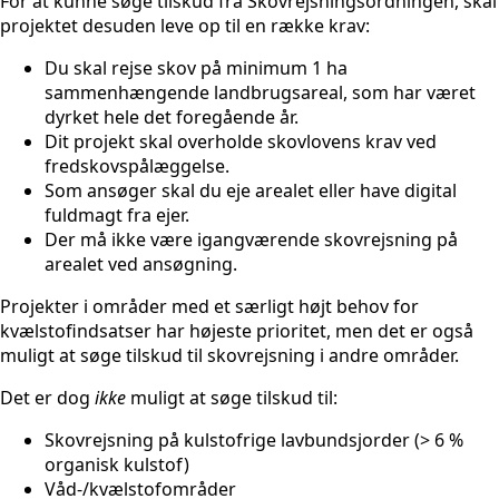
For at kunne søge tilskud fra Skovrejsningsordningen, skal
projektet desuden leve op til en række krav:
Du skal rejse skov på minimum 1 ha
sammenhængende landbrugsareal, som har været
dyrket hele det foregående år.
Dit projekt skal overholde skovlovens krav ved
fredskovspålæggelse.
Som ansøger skal du eje arealet eller have digital
fuldmagt fra ejer.
Der må ikke være igangværende skovrejsning på
arealet ved ansøgning.
Projekter i områder med et særligt højt behov for
kvælstofindsatser har højeste prioritet, men det er også
muligt at søge tilskud til skovrejsning i andre områder.
Det er dog
ikke
muligt at søge tilskud til:
Skovrejsning på kulstofrige lavbundsjorder (> 6 %
organisk kulstof)
Våd-/kvælstofområder