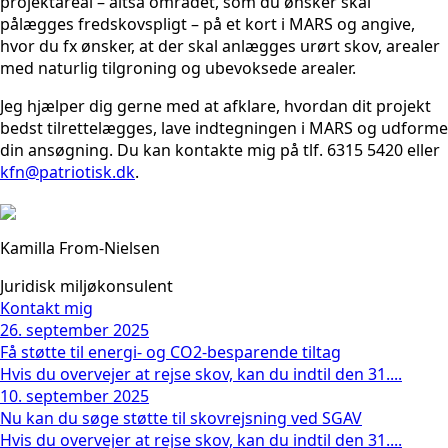
projektareal – altså området, som du ønsker skal
pålægges fredskovspligt – på et kort i MARS og angive,
hvor du fx ønsker, at der skal anlægges urørt skov, arealer
med naturlig tilgroning og ubevoksede arealer.
Jeg hjælper dig gerne med at afklare, hvordan dit projekt
bedst tilrettelægges, lave indtegningen i MARS og udforme
din ansøgning. Du kan kontakte mig på tlf. 6315 5420 eller
kfn@patriotisk.dk
.
Kamilla From-Nielsen
Juridisk miljøkonsulent
Kontakt mig
26. september 2025
Få støtte til energi- og CO2-besparende tiltag
Hvis du overvejer at rejse skov, kan du indtil den 31....
10. september 2025
Nu kan du søge støtte til skovrejsning ved SGAV
Hvis du overvejer at rejse skov, kan du indtil den 31....