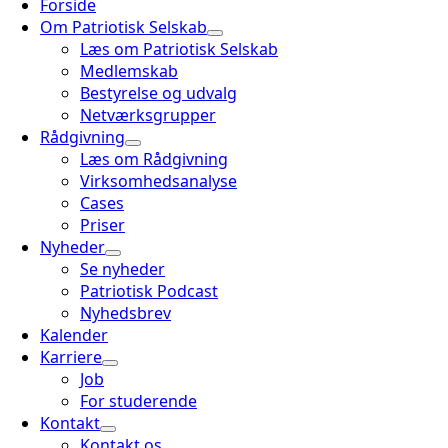
Forside
Om Patriotisk Selskab
Læs om Patriotisk Selskab
Medlemskab
Bestyrelse og udvalg
Netværksgrupper
Rådgivning
Læs om Rådgivning
Virksomhedsanalyse
Cases
Priser
Nyheder
Se nyheder
Patriotisk Podcast
Nyhedsbrev
Kalender
Karriere
Job
For studerende
Kontakt
Kontakt os