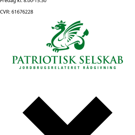
Fredag kl. 8.00-15.30
CVR: 61676228