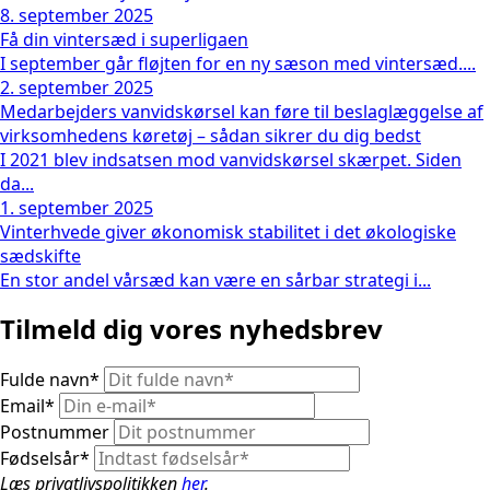
8. september 2025
Få din vintersæd i superligaen
I september går fløjten for en ny sæson med vintersæd....
2. september 2025
Medarbejders vanvidskørsel kan føre til beslaglæggelse af
virksomhedens køretøj – sådan sikrer du dig bedst
I 2021 blev indsatsen mod vanvidskørsel skærpet. Siden
da...
1. september 2025
Vinterhvede giver økonomisk stabilitet i det økologiske
sædskifte
En stor andel vårsæd kan være en sårbar strategi i...
Tilmeld dig vores nyhedsbrev
Fulde navn
*
Email
*
Postnummer
Fødselsår
*
Læs privatlivspolitikken
her
.