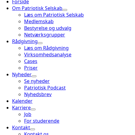
Forside
Om Patriotisk Selskab
Læs om Patriotisk Selskab
Medlemskab
Bestyrelse og udvalg
Netværksgrupper
Rådgivning
Læs om Rådgivning
Virksomhedsanalyse
Cases
Priser
Nyheder
Se nyheder
Patriotisk Podcast
Nyhedsbrev
Kalender
Karriere
Job
For studerende
Kontakt
Kontakt os