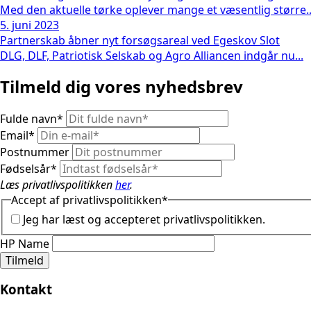
Med den aktuelle tørke oplever mange et væsentlig større..
5. juni 2023
Partnerskab åbner nyt forsøgsareal ved Egeskov Slot
DLG, DLF, Patriotisk Selskab og Agro Alliancen indgår nu...
Tilmeld dig vores nyhedsbrev
Fulde navn
*
Email
*
Postnummer
Fødselsår
*
Læs privatlivspolitikken
her
.
Accept af privatlivspolitikken
*
Jeg har læst og accepteret privatlivspolitikken.
HP Name
Tilmeld
Kontakt