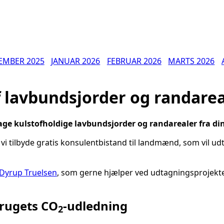
EMBER 2025
JANUAR 2026
FEBRUAR 2026
MARTS 2026
af lavbundsjorder og randare
udtage kulstofholdige lavbundsjorder og randarealer fra d
 vi tilbyde gratis konsulentbistand til landmænd, som vil u
Dyrup Truelsen
, som gerne hjælper ved udtagningsprojekt
brugets CO
-udledning
2