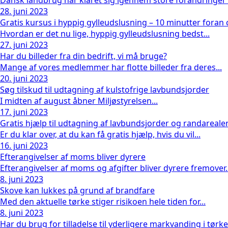
Dansk landbrug har klaret sig igennem store forandringer 
28. juni 2023
Gratis kursus i hyppig gylleudslusning – 10 minutter fora
Hvordan er det nu lige, hyppig gylleudslusning bedst...
27. juni 2023
Har du billeder fra din bedrift, vi må bruge?
Mange af vores medlemmer har flotte billeder fra deres...
20. juni 2023
Søg tilskud til udtagning af kulstofrige lavbundsjorder
I midten af august åbner Miljøstyrelsen...
17. juni 2023
Gratis hjælp til udtagning af lavbundsjorder og randareale
Er du klar over, at du kan få gratis hjælp, hvis du vil...
16. juni 2023
Efterangivelser af moms bliver dyrere
Efterangivelser af moms og afgifter bliver dyrere fremover..
8. juni 2023
Skove kan lukkes på grund af brandfare
Med den aktuelle tørke stiger risikoen hele tiden for...
8. juni 2023
Har du brug for tilladelse til yderligere markvanding i tørk