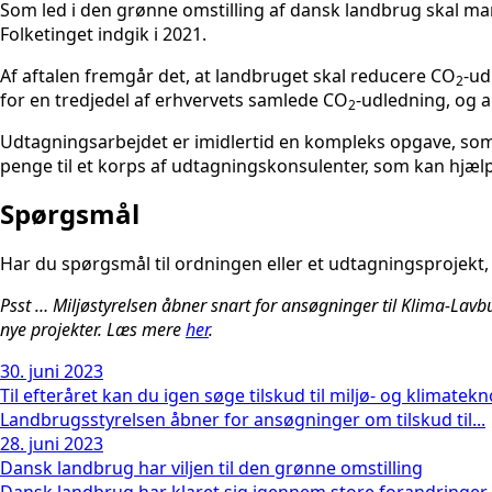
Som led i den grønne omstilling af dansk landbrug skal mang
Folketinget indgik i 2021.
Af aftalen fremgår det, at landbruget skal reducere CO
-ud
2
for en tredjedel af erhvervets samlede CO
-udledning, og 
2
Udtagningsarbejdet er imidlertid en kompleks opgave, som 
penge til et korps af udtagningskonsulenter, som kan hjæ
Spørgsmål
Har du spørgsmål til ordningen eller et udtagningsprojekt,
Psst … Miljøstyrelsen åbner snart for ansøgninger til Klima-Lavb
nye projekter. Læs mere
her
.
30. juni 2023
Til efteråret kan du igen søge tilskud til miljø- og klimatek
Landbrugsstyrelsen åbner for ansøgninger om tilskud til...
28. juni 2023
Dansk landbrug har viljen til den grønne omstilling