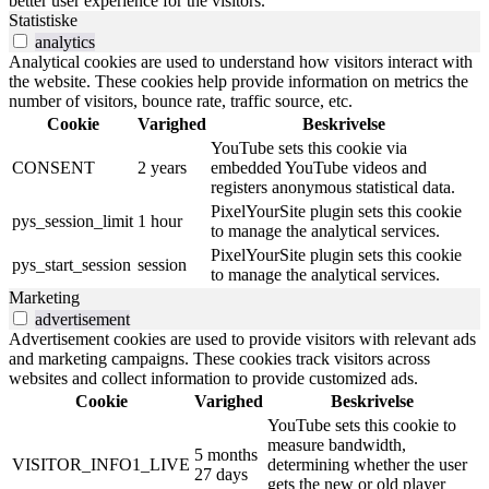
better user experience for the visitors.
Statistiske
analytics
Analytical cookies are used to understand how visitors interact with
the website. These cookies help provide information on metrics the
number of visitors, bounce rate, traffic source, etc.
Cookie
Varighed
Beskrivelse
YouTube sets this cookie via
CONSENT
2 years
embedded YouTube videos and
registers anonymous statistical data.
PixelYourSite plugin sets this cookie
pys_session_limit
1 hour
to manage the analytical services.
PixelYourSite plugin sets this cookie
pys_start_session
session
to manage the analytical services.
Marketing
advertisement
Advertisement cookies are used to provide visitors with relevant ads
and marketing campaigns. These cookies track visitors across
websites and collect information to provide customized ads.
Cookie
Varighed
Beskrivelse
YouTube sets this cookie to
measure bandwidth,
5 months
VISITOR_INFO1_LIVE
determining whether the user
27 days
gets the new or old player