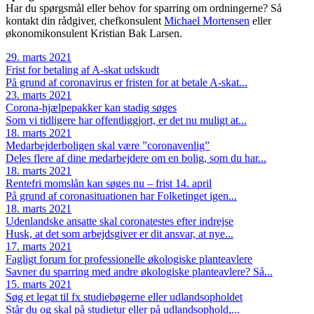
Har du spørgsmål eller behov for sparring om ordningerne? Så
kontakt din rådgiver, chefkonsulent
Michael Mortensen
eller
økonomikonsulent Kristian Bak Larsen.
29. marts 2021
Frist for betaling af A-skat udskudt
På grund af coronavirus er fristen for at betale A-skat...
23. marts 2021
Corona-hjælpepakker kan stadig søges
Som vi tidligere har offentliggjort, er det nu muligt at...
18. marts 2021
Medarbejderboligen skal være ”coronavenlig”
Deles flere af dine medarbejdere om en bolig, som du har...
18. marts 2021
Rentefri momslån kan søges nu – frist 14. april
På grund af coronasituationen har Folketinget igen...
18. marts 2021
Udenlandske ansatte skal coronatestes efter indrejse
Husk, at det som arbejdsgiver er dit ansvar, at nye...
17. marts 2021
Fagligt forum for professionelle økologiske planteavlere
Savner du sparring med andre økologiske planteavlere? Så...
15. marts 2021
Søg et legat til fx studiebøgerne eller udlandsopholdet
Står du og skal på studietur eller på udlandsophold,...