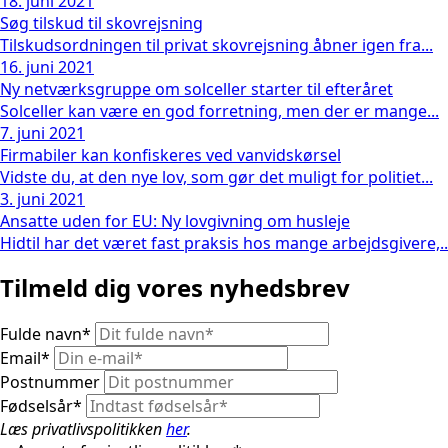
18. juni 2021
Søg tilskud til skovrejsning
Tilskudsordningen til privat skovrejsning åbner igen fra...
16. juni 2021
Ny netværksgruppe om solceller starter til efteråret
Solceller kan være en god forretning, men der er mange...
7. juni 2021
Firmabiler kan konfiskeres ved vanvidskørsel
Vidste du, at den nye lov, som gør det muligt for politiet...
3. juni 2021
Ansatte uden for EU: Ny lovgivning om husleje
Hidtil har det været fast praksis hos mange arbejdsgivere,..
Tilmeld dig vores nyhedsbrev
Fulde navn
*
Email
*
Postnummer
Fødselsår
*
Læs privatlivspolitikken
her
.