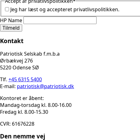
Accept af privatlivspolitikken
*
Jeg har læst og accepteret privatlivspolitikken.
HP Name
Tilmeld
Kontakt
Patriotisk Selskab f.m.b.a
Ørbækvej 276
5220 Odense SØ
Tlf.
+45 6315 5400
E-mail:
patriotisk@patriotisk.dk
Kontoret er åbent:
Mandag-torsdag kl. 8.00-16.00
Fredag kl. 8.00-15.30
CVR: 61676228
Den nemme vej