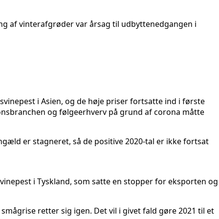
ng af vinterafgrøder var årsag til udbyttenedgangen i
inepest i Asien, og de høje priser fortsatte ind i første
tionsbranchen og følgeerhverv på grund af corona måtte
æld er stagneret, så de positive 2020-tal er ikke fortsat
vinepest i Tyskland, som satte en stopper for eksporten og
grise retter sig igen. Det vil i givet fald gøre 2021 til et