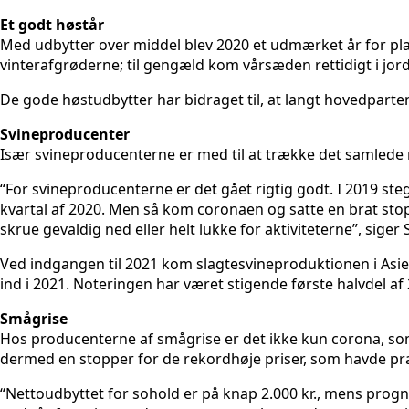
Et godt høstår
Med udbytter over middel blev 2020 et udmærket år for plan
vinterafgrøderne; til gengæld kom vårsæden rettidigt i jo
De gode høstudbytter har bidraget til, at langt hovedparten
Svineproducenter
Især svineproducenterne er med til at trække det samlede re
“For svineproducenterne er det gået rigtig godt. I 2019 ste
kvartal af 2020. Men så kom coronaen og satte en brat sto
skrue gevaldig ned eller helt lukke for aktiviteterne”, siger 
Ved indgangen til 2021 kom slagtesvineproduktionen i Asien
ind i 2021. Noteringen har været stigende første halvdel af
Smågrise
Hos producenterne af smågrise er det ikke kun corona, som
dermed en stopper for de rekordhøje priser, som havde præ
“Nettoudbyttet for sohold er på knap 2.000 kr., mens prognose