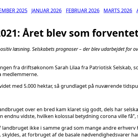
EMBER 2025
JANUAR 2026
FEBRUAR 2026
MARTS 2026
2021: Året blev som forvente
positiv læsning. Selskabets prognoser – der blev udarbejdet for ove
ngen fra driftsøkonom Sarah Lilaa fra Patriotisk Selskab, so
fra medlemmerne.
udvidet med 5.000 hektar, så grundlaget på nuværende tidspu
landbruget over en bred kam klaret sig godt, dels har selskabe
endnu vidste, hvilken kolossal betydning corona ville få”, s
ele af landbruget ikke i samme grad som mange andre erhverv
.a. skyldes, at forbruget af de basale nødvendighedsvarer 