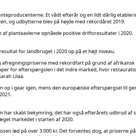
teproducenterne. Et vådt efterår og en lidt dårlig etableri
rden, og udbytterne blev på højde med rekordåret 2019.
 af planteavlerne opnåede positive driftsresultater i 2020.
sultat for landbruget i 2020 op på et højt niveau.
g afregningspriserne med rekordfart på grund af afrikansk sv
pper for efterspørgslen i det indre marked, hvor restaura
Sarah Lilaa.
 op i gear igen, mens den europæiske efterspørgsel til geng
 2021.
 har skabt bekymring; det har også efterårets udbrud af s
get markedet i starten af 2020.
n lød på over 3.000 kr. Det forventes dog, at priserne på små