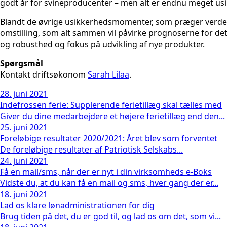
godt år for svineproducenter – men alt er endnu meget usik
Blandt de øvrige usikkerhedsmomenter, som præger verden
omstilling, som alt sammen vil påvirke prognoserne for det 
og robusthed og fokus på udvikling af nye produkter.
Spørgsmål
Kontakt driftsøkonom
Sarah Lilaa
.
28. juni 2021
Indefrossen ferie: Supplerende ferietillæg skal tælles med
Giver du dine medarbejdere et højere ferietillæg end den...
25. juni 2021
Foreløbige resultater 2020/2021: Året blev som forventet
De foreløbige resultater af Patriotisk Selskabs...
24. juni 2021
Få en mail/sms, når der er nyt i din virksomheds e-Boks
Vidste du, at du kan få en mail og sms, hver gang der er...
18. juni 2021
Lad os klare lønadministrationen for dig
Brug tiden på det, du er god til, og lad os om det, som vi...