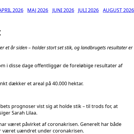
APRIL 2026
MAJ 2026
JUNI 2026
JULI 2026
AUGUST 2026
t
r et år siden – holder stort set stik, og landbrugets resultater er
m i disse dage offentliggør de foreløbige resultater af
nkt dækker et areal på 40.000 hektar.
ts prognoser vist sig at holde stik – til trods for, at
iger Sarah Lilaa.
 har været påvirket af coronakrisen. Generelt har både
har været uændret under coronakrisen.