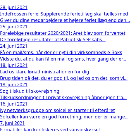
28. juni 2021
Indefrossen ferie: Supplerende ferietillæg skal tælles med
Giver du dine medarbejdere et højere ferietillæg end den...
25. juni 2021
Foreløbige resultater 2020/2021: Året blev som forventet
De foreløbige resultater af Patriotisk Selskabs...
24. juni 2021
Få en mail/sms, når der er nyt i din virksomheds e-Boks
Vidste du, at du kan få en mail og sms, hver gang der er...
18. juni 2021
Lad os klare lønadministrationen for dig
Brug tiden på det, du er god til, og lad os om det, som vi...
18. juni 2021
Søg tilskud til skovrejsning
Tilskudsordningen til privat skovrejsning åbner igen fra...
16. juni 2021
Ny netværksgruppe om solceller starter til efteråret
Solceller kan være en god forretning, men der er mange...
7. juni 2021
Firmabiler kan konfiskeres ved vanvidskørsel