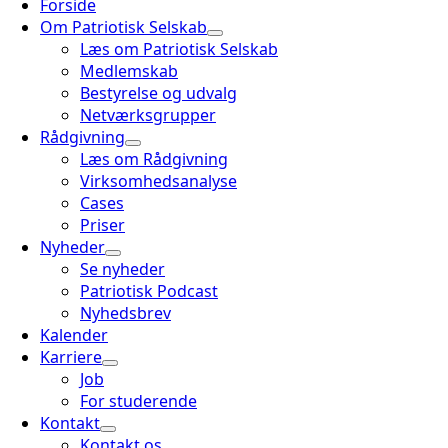
Forside
Om Patriotisk Selskab
Læs om Patriotisk Selskab
Medlemskab
Bestyrelse og udvalg
Netværksgrupper
Rådgivning
Læs om Rådgivning
Virksomhedsanalyse
Cases
Priser
Nyheder
Se nyheder
Patriotisk Podcast
Nyhedsbrev
Kalender
Karriere
Job
For studerende
Kontakt
Kontakt os