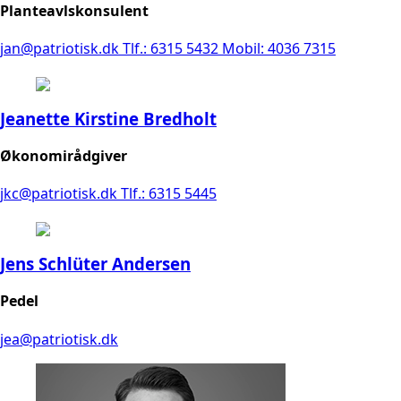
Planteavlskonsulent
jan@patriotisk.dk
Tlf.: 6315 5432
Mobil: 4036 7315
Jeanette Kirstine Bredholt
Økonomirådgiver
jkc@patriotisk.dk
Tlf.: 6315 5445
Jens Schlüter Andersen
Pedel
jea@patriotisk.dk