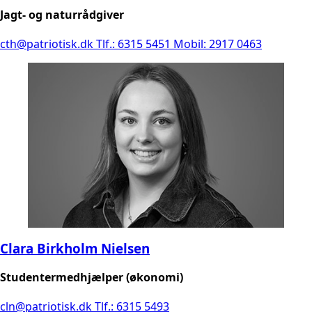
Jagt- og naturrådgiver
cth@patriotisk.dk
Tlf.: 6315 5451
Mobil: 2917 0463
Clara Birkholm Nielsen
Studentermedhjælper (økonomi)
cln@patriotisk.dk
Tlf.: 6315 5493