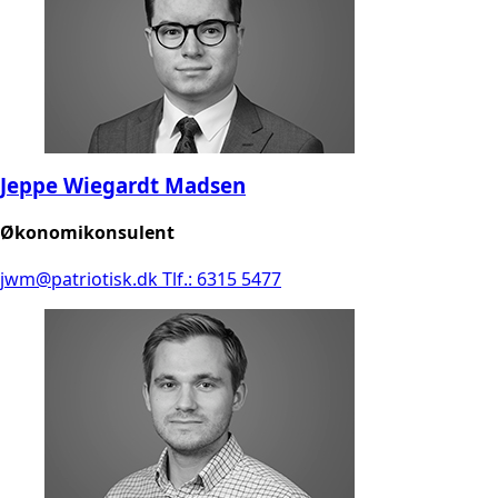
Jeppe Wiegardt Madsen
Økonomikonsulent
jwm@patriotisk.dk
Tlf.: 6315 5477