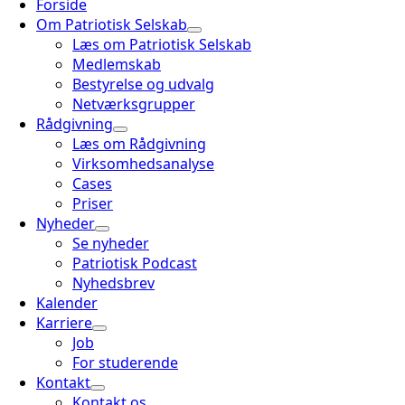
Forside
Om Patriotisk Selskab
Læs om Patriotisk Selskab
Medlemskab
Bestyrelse og udvalg
Netværksgrupper
Rådgivning
Læs om Rådgivning
Virksomhedsanalyse
Cases
Priser
Nyheder
Se nyheder
Patriotisk Podcast
Nyhedsbrev
Kalender
Karriere
Job
For studerende
Kontakt
Kontakt os