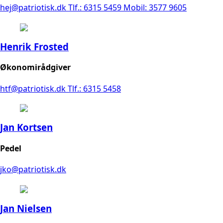
hej@patriotisk.dk
Tlf.: 6315 5459
Mobil: 3577 9605
Henrik Frosted
Økonomirådgiver
htf@patriotisk.dk
Tlf.: 6315 5458
Jan Kortsen
Pedel
jko@patriotisk.dk
Jan Nielsen