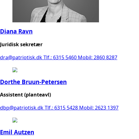
Diana Ravn
Juridisk sekretær
dra@patriotisk.dk
Tlf.: 6315 5460
Mobil: 2860 8287
Dorthe Bruun-Petersen
Assistent (planteavl)
dbp@patriotisk.dk
Tlf.: 6315 5428
Mobil: 2623 1397
Emil Autzen