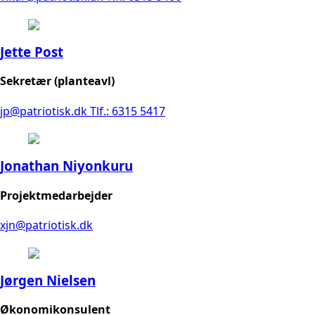
Jette Post
Sekretær (planteavl)
jp@patriotisk.dk
Tlf.: 6315 5417
Jonathan Niyonkuru
Projektmedarbejder
xjn@patriotisk.dk
Jørgen Nielsen
Økonomikonsulent