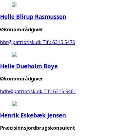
Helle Blirup Rasmussen
Økonomirådgiver
hbr@patriotisk.dk
Tlf.: 6315 5479
Helle Dueholm Boye
Økonomirådgiver
hdb@patriotisk.dk
Tlf.: 6315 5461
Henrik Eskebæk Jensen
Præcisionsjordbrugskonsulent