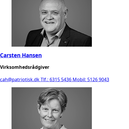
Carsten Hansen
Virksomhedsrådgiver
cah@patriotisk.dk
Tlf.: 6315 5436
Mobil: 5126 9043