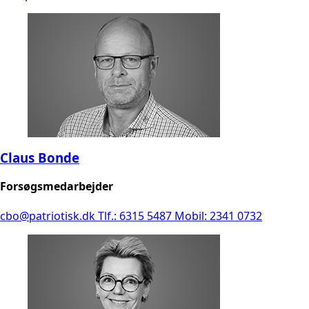
Claus Bonde
Forsøgsmedarbejder
cbo@patriotisk.dk
Tlf.: 6315 5487
Mobil: 2341 0732