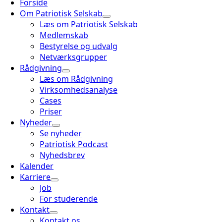
Forside
Om Patriotisk Selskab
Læs om Patriotisk Selskab
Medlemskab
Bestyrelse og udvalg
Netværksgrupper
Rådgivning
Læs om Rådgivning
Virksomhedsanalyse
Cases
Priser
Nyheder
Se nyheder
Patriotisk Podcast
Nyhedsbrev
Kalender
Karriere
Job
For studerende
Kontakt
Kontakt os