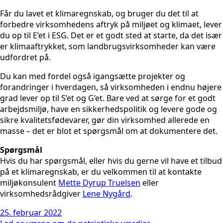
Får du lavet et klimaregnskab, og bruger du det til at
forbedre virksomhedens aftryk på miljøet og klimaet, lever
du op til E’et i ESG. Det er et godt sted at starte, da det især
er klimaaftrykket, som landbrugsvirksomheder kan være
udfordret på.
Du kan med fordel også igangsætte projekter og
forandringer i hverdagen, så virksomheden i endnu højere
grad lever op til S’et og G’et. Bare ved at sørge for et godt
arbejdsmiljø, have en sikkerhedspolitik og levere gode og
sikre kvalitetsfødevarer, gør din virksomhed allerede en
masse – det er blot et spørgsmål om at dokumentere det.
Spørgsmål
Hvis du har spørgsmål, eller hvis du gerne vil have et tilbud
på et klimaregnskab, er du velkommen til at kontakte
miljøkonsulent
Mette Dyrup Truelsen
eller
virksomhedsrådgiver
Lene Nygård
.
25. februar 2022