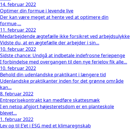
14. februar 2022
Optimer din formue i levende live
Der kan være meget at hente ved at optimere din
formue,...
11. februar 2022
Medarbejdende ægtefælle ikke forsikret ved arbejdsulykke
Vidste du, at en ægtefælle der arbejder i sin...
10. februar 2022
Sidste chance: Undgå at indbetale indefrosne feriepenge
I forbindelse med overgangen til den nye ferielov fik alle...
10. februar 2022
Behold din udenlandske praktikant i længere tid
Udenlandske praktikanter inden for det grønne område
kan...
8. februar 2022
Entreprisekontrakt kan medføre skattesmæk
I en netop afgjort højesteretsdom er en planteskole
blevet...
1. februar 2022
Lev op til E’et i ESG med et klimaregnskab