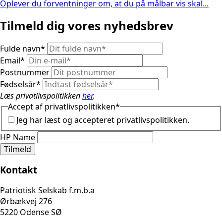
Oplever du forventninger om, at du på målbar vis skal...
Tilmeld dig vores nyhedsbrev
Fulde navn
*
Email
*
Postnummer
Fødselsår
*
Læs privatlivspolitikken
her
.
Accept af privatlivspolitikken
*
Jeg har læst og accepteret privatlivspolitikken.
HP Name
Tilmeld
Kontakt
Patriotisk Selskab f.m.b.a
Ørbækvej 276
5220 Odense SØ