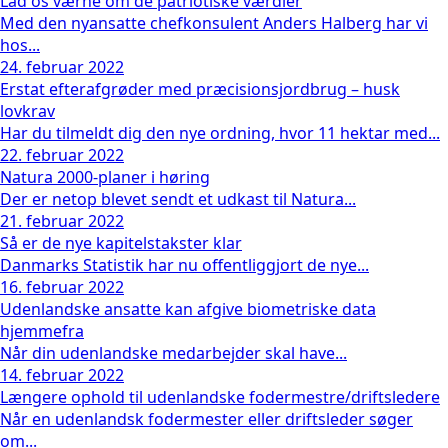
Lad os værne om de patriotiske værdier
Med den nyansatte chefkonsulent Anders Halberg har vi
hos...
24. februar 2022
Erstat efterafgrøder med præcisionsjordbrug – husk
lovkrav
Har du tilmeldt dig den nye ordning, hvor 11 hektar med...
22. februar 2022
Natura 2000-planer i høring
Der er netop blevet sendt et udkast til Natura...
21. februar 2022
Så er de nye kapitelstakster klar
Danmarks Statistik har nu offentliggjort de nye...
16. februar 2022
Udenlandske ansatte kan afgive biometriske data
hjemmefra
Når din udenlandske medarbejder skal have...
14. februar 2022
Længere ophold til udenlandske fodermestre/driftsledere
Når en udenlandsk fodermester eller driftsleder søger
om...