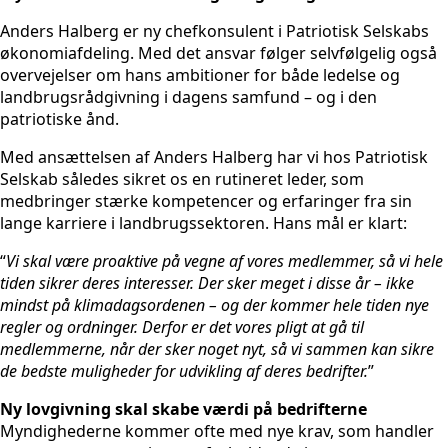
Anders Halberg er ny chefkonsulent i Patriotisk Selskabs
økonomiafdeling. Med det ansvar følger selvfølgelig også
overvejelser om hans ambitioner for både ledelse og
landbrugsrådgivning i dagens samfund – og i den
patriotiske ånd.
Med ansættelsen af Anders Halberg har vi hos Patriotisk
Selskab således sikret os en rutineret leder, som
medbringer stærke kompetencer og erfaringer fra sin
lange karriere i landbrugssektoren. Hans mål er klart:
“
Vi skal være proaktive på vegne af vores medlemmer, så vi hele
tiden sikrer deres interesser. Der sker meget i disse år – ikke
mindst på klimadagsordenen – og der kommer hele tiden nye
regler og ordninger. Derfor er det vores pligt at gå til
medlemmerne, når der sker noget nyt, så vi sammen kan sikre
de bedste muligheder for udvikling af deres bedrifter.
”
Ny lovgivning skal skabe værdi på bedrifterne
Myndighederne kommer ofte med nye krav, som handler