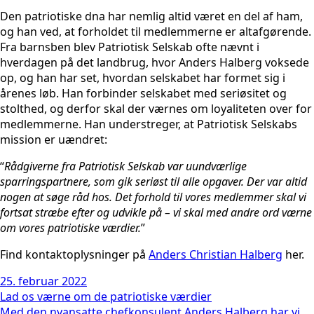
Den patriotiske dna har nemlig altid været en del af ham,
og han ved, at forholdet til medlemmerne er altafgørende.
Fra barnsben blev Patriotisk Selskab ofte nævnt i
hverdagen på det landbrug, hvor Anders Halberg voksede
op, og han har set, hvordan selskabet har formet sig i
årenes løb. Han forbinder selskabet med seriøsitet og
stolthed, og derfor skal der værnes om loyaliteten over for
medlemmerne. Han understreger, at Patriotisk Selskabs
mission er uændret:
“
Rådgiverne fra Patriotisk Selskab var uundværlige
sparringspartnere, som gik seriøst til alle opgaver. Der var altid
nogen at søge råd hos. Det forhold til vores medlemmer skal vi
fortsat stræbe efter og udvikle på – vi skal med andre ord værne
om vores patriotiske værdier.
”
Find kontaktoplysninger på
Anders Christian Halberg
her.
25. februar 2022
Lad os værne om de patriotiske værdier
Med den nyansatte chefkonsulent Anders Halberg har vi