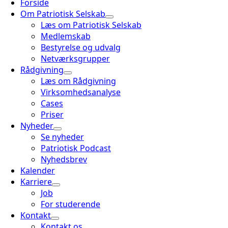
Forside
Om Patriotisk Selskab
Læs om Patriotisk Selskab
Medlemskab
Bestyrelse og udvalg
Netværksgrupper
Rådgivning
Læs om Rådgivning
Virksomhedsanalyse
Cases
Priser
Nyheder
Se nyheder
Patriotisk Podcast
Nyhedsbrev
Kalender
Karriere
Job
For studerende
Kontakt
Kontakt os