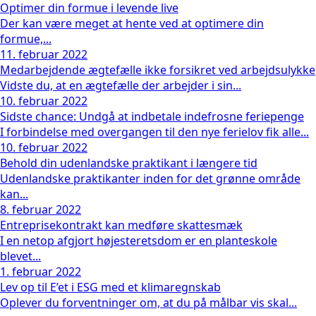
Optimer din formue i levende live
Der kan være meget at hente ved at optimere din
formue,...
11. februar 2022
Medarbejdende ægtefælle ikke forsikret ved arbejdsulykke
Vidste du, at en ægtefælle der arbejder i sin...
10. februar 2022
Sidste chance: Undgå at indbetale indefrosne feriepenge
I forbindelse med overgangen til den nye ferielov fik alle...
10. februar 2022
Behold din udenlandske praktikant i længere tid
Udenlandske praktikanter inden for det grønne område
kan...
8. februar 2022
Entreprisekontrakt kan medføre skattesmæk
I en netop afgjort højesteretsdom er en planteskole
blevet...
1. februar 2022
Lev op til E’et i ESG med et klimaregnskab
Oplever du forventninger om, at du på målbar vis skal...