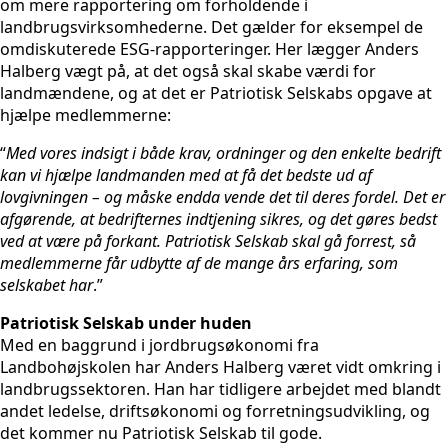
om mere rapportering om forholdende i
landbrugsvirksomhederne. Det gælder for eksempel de
omdiskuterede ESG-rapporteringer. Her lægger Anders
Halberg vægt på, at det også skal skabe værdi for
landmændene, og at det er Patriotisk Selskabs opgave at
hjælpe medlemmerne:
“
Med vores indsigt i både krav, ordninger og den enkelte bedrift
kan vi hjælpe landmanden med at få det bedste ud af
lovgivningen – og måske endda vende det til deres fordel. Det er
afgørende, at bedrifternes indtjening sikres, og det gøres bedst
ved at være på forkant. Patriotisk Selskab skal gå forrest, så
medlemmerne får udbytte af de mange års erfaring, som
selskabet har
.”
Patriotisk Selskab under huden
Med en baggrund i jordbrugsøkonomi fra
Landbohøjskolen har Anders Halberg været vidt omkring i
landbrugssektoren. Han har tidligere arbejdet med blandt
andet ledelse, driftsøkonomi og forretningsudvikling, og
det kommer nu Patriotisk Selskab til gode.