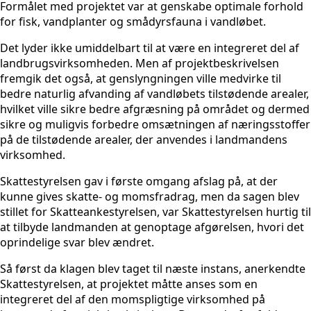
Formålet med projektet var at genskabe optimale forhold
for fisk, vandplanter og smådyrsfauna i vandløbet.
Det lyder ikke umiddelbart til at være en integreret del af
landbrugsvirksomheden. Men af projektbeskrivelsen
fremgik det også, at genslyngningen ville medvirke til
bedre naturlig afvanding af vandløbets tilstødende arealer,
hvilket ville sikre bedre afgræsning på området og dermed
sikre og muligvis forbedre omsætningen af næringsstoffer
på de tilstødende arealer, der anvendes i landmandens
virksomhed.
Skattestyrelsen gav i første omgang afslag på, at der
kunne gives skatte- og momsfradrag, men da sagen blev
stillet for Skatteankestyrelsen, var Skattestyrelsen hurtig til
at tilbyde landmanden at genoptage afgørelsen, hvori det
oprindelige svar blev ændret.
Så først da klagen blev taget til næste instans, anerkendte
Skattestyrelsen, at projektet måtte anses som en
integreret del af den momspligtige virksomhed på