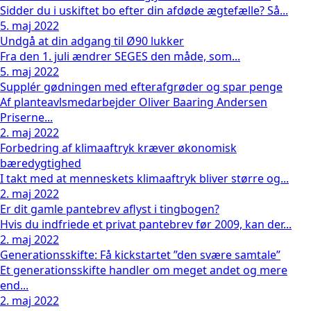
Sidder du i uskiftet bo efter din afdøde ægtefælle? Så...
5. maj 2022
Undgå at din adgang til Ø90 lukker
Fra den 1. juli ændrer SEGES den måde, som...
5. maj 2022
Supplér gødningen med efterafgrøder og spar penge
Af planteavlsmedarbejder Oliver Baaring Andersen
Priserne...
2. maj 2022
Forbedring af klimaaftryk kræver økonomisk
bæredygtighed
I takt med at menneskets klimaaftryk bliver større og...
2. maj 2022
Er dit gamle pantebrev aflyst i tingbogen?
Hvis du indfriede et privat pantebrev før 2009, kan der...
2. maj 2022
Generationsskifte: Få kickstartet ”den svære samtale”
Et generationsskifte handler om meget andet og mere
end...
2. maj 2022