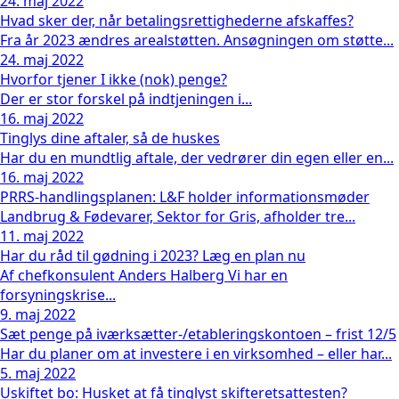
24. maj 2022
Hvad sker der, når betalingsrettighederne afskaffes?
Fra år 2023 ændres arealstøtten. Ansøgningen om støtte...
24. maj 2022
Hvorfor tjener I ikke (nok) penge?
Der er stor forskel på indtjeningen i...
16. maj 2022
Tinglys dine aftaler, så de huskes
Har du en mundtlig aftale, der vedrører din egen eller en...
16. maj 2022
PRRS-handlingsplanen: L&F holder informationsmøder
Landbrug & Fødevarer, Sektor for Gris, afholder tre...
11. maj 2022
Har du råd til gødning i 2023? Læg en plan nu
Af chefkonsulent Anders Halberg Vi har en
forsyningskrise...
9. maj 2022
Sæt penge på iværksætter-/etableringskontoen – frist 12/5
Har du planer om at investere i en virksomhed – eller har...
5. maj 2022
Uskiftet bo: Husket at få tinglyst skifteretsattesten?