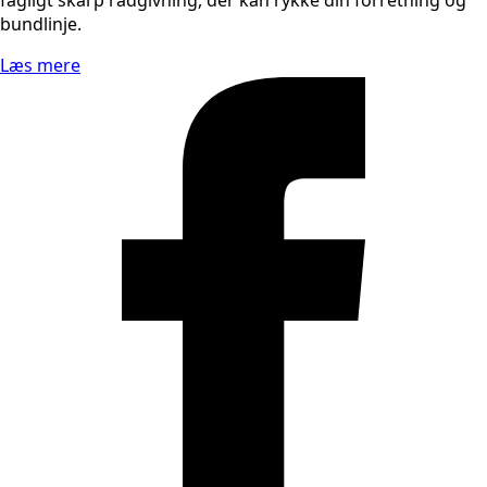
fagligt skarp rådgivning, der kan rykke din forretning og
bundlinje.
Læs mere