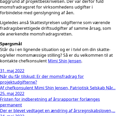
baggrund af projektbeskrivelsen. Der var derfor fuld
momsfradragsret for virksomhedens udgifter i
forbindelse med genslyngning af åen.
Ligeledes anså Skattestyrelsen udgifterne som værende
fradragsberettigede driftsudgifter af samme årsag, som
de anerkendte momsfradragsretten.
Spørgsmål
Står du i en lignende situation og er i tvivl om din skatte-
og/eller momsmæssige stilling? Så er du velkommen til at
kontakte chefkonsulent
Mimi Shin Jensen
.
31. maj 2022
Når du får tilskud: Er der momsfradrag for
projektudgifterne?
Af chefkonsulent Mimi Shin Jensen, Patriotisk Selskab Når...
25. maj 2022
Fristen for indberetning af årsrapporter forlænges
permanent
Der er blevet vedtaget en ændring af årsregnskabsloven,...