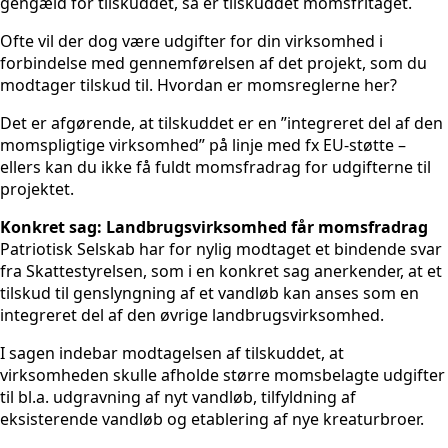
gengæld for tilskuddet, så er tilskuddet momsfritaget.
Ofte vil der dog være udgifter for din virksomhed i
forbindelse med gennemførelsen af det projekt, som du
modtager tilskud til. Hvordan er momsreglerne her?
Det er afgørende, at tilskuddet er en ”integreret del af den
momspligtige virksomhed” på linje med fx EU-støtte –
ellers kan du ikke få fuldt momsfradrag for udgifterne til
projektet.
Konkret sag: Landbrugsvirksomhed får momsfradrag
Patriotisk Selskab har for nylig modtaget et bindende svar
fra Skattestyrelsen, som i en konkret sag anerkender, at et
tilskud til genslyngning af et vandløb kan anses som en
integreret del af den øvrige landbrugsvirksomhed.
I sagen indebar modtagelsen af tilskuddet, at
virksomheden skulle afholde større momsbelagte udgifter
til bl.a. udgravning af nyt vandløb, tilfyldning af
eksisterende vandløb og etablering af nye kreaturbroer.