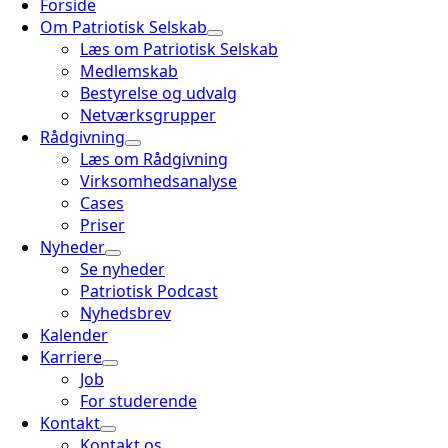
Forside
Om Patriotisk Selskab
Læs om Patriotisk Selskab
Medlemskab
Bestyrelse og udvalg
Netværksgrupper
Rådgivning
Læs om Rådgivning
Virksomhedsanalyse
Cases
Priser
Nyheder
Se nyheder
Patriotisk Podcast
Nyhedsbrev
Kalender
Karriere
Job
For studerende
Kontakt
Kontakt os